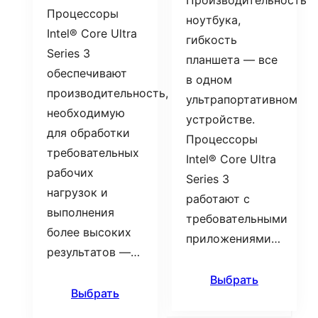
Производительность
Процессоры
ноутбука,
Intel® Core Ultra
гибкость
Series 3
планшета — все
обеспечивают
в одном
производительность,
ультрапортативном
необходимую
устройстве.
для обработки
Процессоры
требовательных
Intel® Core Ultra
рабочих
Series 3
нагрузок и
работают с
выполнения
требовательными
более высоких
приложениями…
результатов —…
Выбрать
Выбрать