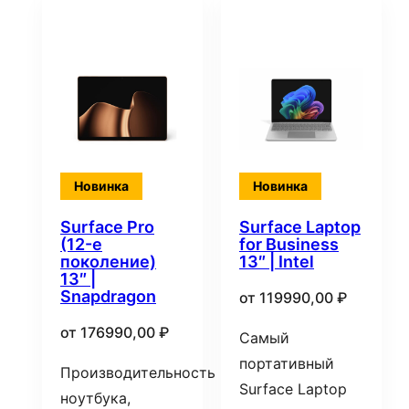
Новинка
Новинка
Surface Pro
Surface Laptop
(12-е
for Business
поколение)
13″ | Intel
13″ |
Snapdragon
от
119990,00
₽
от
176990,00
₽
Самый
портативный
Производительность
Surface Laptop
ноутбука,