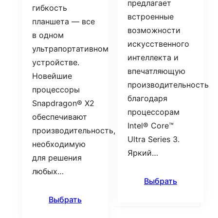
предлагает
гибкость
встроенные
планшета — все
возможности
в одном
искусственного
ультрапортативном
интеллекта и
устройстве.
впечатляющую
Новейшие
производительность
процессоры
благодаря
Snapdragon® X2
процессорам
обеспечивают
Intel® Core™
производительность,
Ultra Series 3.
необходимую
Яркий…
для решения
любых…
Выбрать
Выбрать