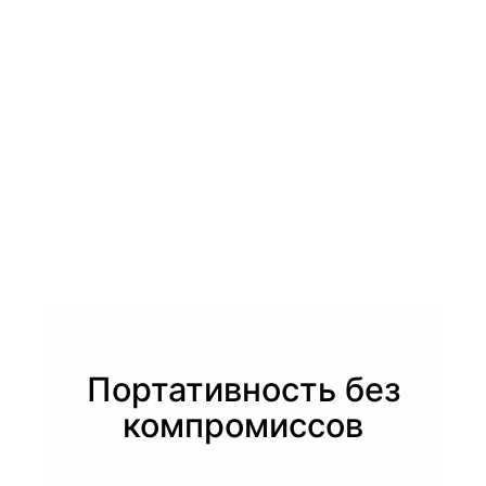
"
|
I
n
t
e
l
Портативность без
компромиссов