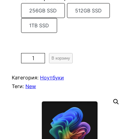
256GB SSD
512GB SSD
1TB SSD
К
В корзину
о
л
Категория:
Ноутбуки
и
Теги:
New
ч
е
с
т
в
о