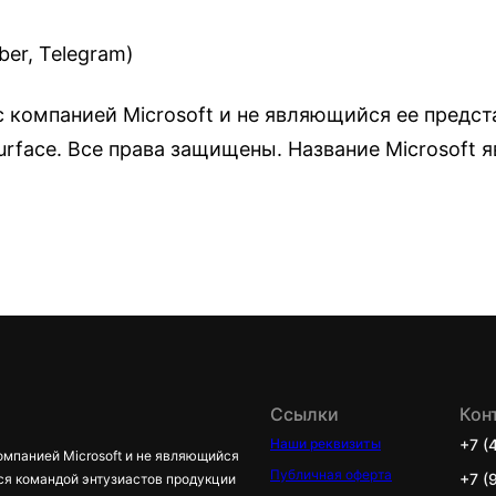
er, Telegram)
 компанией Microsoft и не являющийся ее предст
urface. Все права защищены. Название Microsoft
Ссылки
Кон
Наши реквизиты
+7 (
омпанией Microsoft и не являющийся
Публичная оферта
+7 (
ся командой энтузиастов продукции