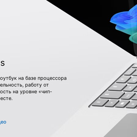
ss
оутбук на базе процессора
ельность, работу от
ость на уровне «чип-
есте.
део