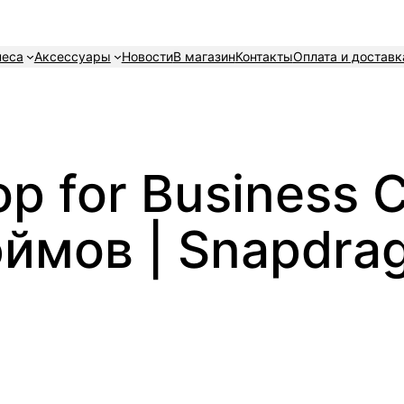
неса
Аксессуары
Новости
В магазин
Контакты
Оплата и доставк
p for Business 
ймов | Snapdra