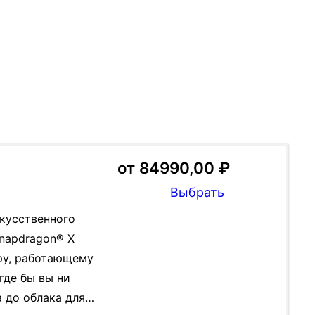
от
84990,00
₽
Выбрать
скусственного
napdragon® X
ру, работающему
где бы вы ни
а до облака для…