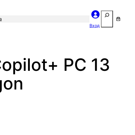
Поиск
а
Вход
Copilot+ PC 13
gon