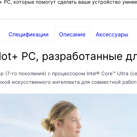
t+ PC, которые помогут сделать ваше устройство умнее
Спецификации
Описание
Аксессуары
ot+ PC, разработанные д
Intel® Core™ Ultra 5 236
Intel® Core™ Ultra 5 238
p (7-го поколения) с процессором Intel® Core™ Ultra 
Intel® Core™ Ultra 7 266
кой искусственного интеллекта для совместной рабо
Intel® Core™ Ultra 7 268
Intel® AI Boost с 40 TO
Intel® Core™ Ultra 5 236
Intel® Core™ Ultra 5 238