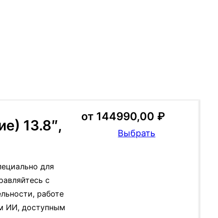
от
144990,00
₽
е) 13.8″,
Выбрать
специально для
правляйтесь с
льности, работе
ям ИИ, доступным