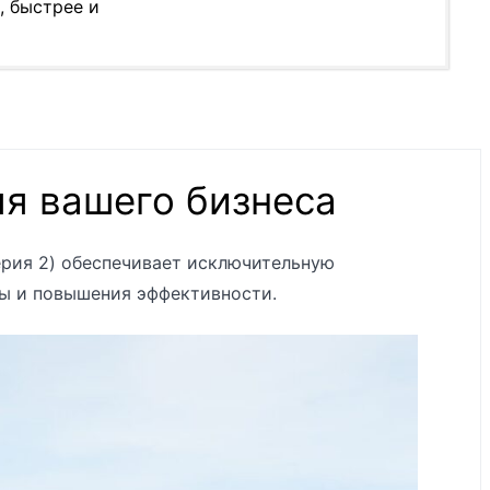
, быстрее и
ля вашего бизнеса
V
V
(серия 2) обеспечивает исключительную
V
ты и повышения эффективности.
V
PS
V
V