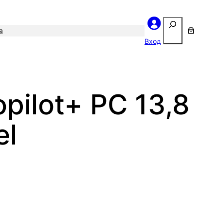
Поиск
а
Вход
pilot+ PC 13,8
el