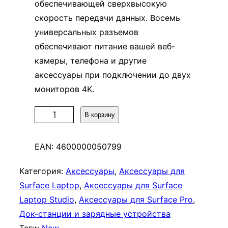
обеспечивающей сверхвысокую
скорость передачи данных. Восемь
универсальных разъемов
обеспечивают питание вашей веб-
камеры, телефона и другие
аксессуары при подключении до двух
мониторов 4K.
К
В корзину
о
л
EAN:
4600000050799
и
ч
Категория:
Аксессуары
, 
Аксессуары для
е
Surface Laptop
, 
Аксессуары для Surface
с
Laptop Studio
, 
Аксессуары для Surface Pro
, 
т
Док-станции и зарядные устройства
в