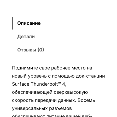
u
n
d
Описание
e
r
Детали
b
Отзывы (0)
o
l
t
Поднимите свое рабочее место на
™
новый уровень с помощью док-станции
4
Surface Thunderbolt™ 4,
D
обеспечивающей сверхвысокую
o
скорость передачи данных. Восемь
c
универсальных разъемов
k
обеспечивают питание вашей веб-