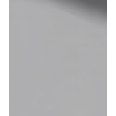
15 дюймов: 65 Вт
Инструкция по
началу работы
Документы по
безопасности и
гарантии
Активация:
Перемещение
ключей
Раскладка:
английская,
кириллица,
полный ряд
функциональных
клавиш (F1 – F12)
Раскладка
Клавиша