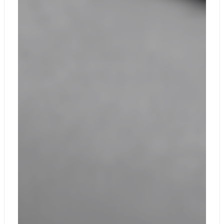
Заменяемые
материнской
компоненты
платы (основной
процессор и
основная память)
Surface Connect
Тепловой модуль
Аудиоразъем
Динамики
Тачпад
Корпус
Ножки
Корпус:
Анодированный
алюминий
Внешний вид
Цвета: