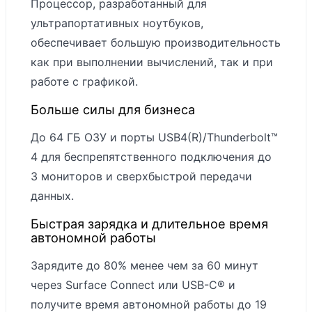
Процессор, разработанный для
ОЗУ LPDDR5x
ультрапортативных ноутбуков,
обеспечивает большую производительность
Съемный
как при выполнении вычислений, так и при
твердотельный
работе с графикой.
Встроенная
накопитель (SSD
память
4-го поколения)
Больше силы для бизнеса
256 ГБ, 512 ГБ
До 64 ГБ ОЗУ и порты USB4(R)/Thunderbolt™
или 1 ТБ
4 для беспрепятственного подключения до
Ноутбук Surface
3 мониторов и сверхбыстрой передачи
Laptop 6 для
данных.
бизнеса с
Быстрая зарядка и длительное время
диагональю 13,5
автономной работы
дюймов:
Зарядите до 80% менее чем за 60 минут
через Surface Connect или USB-C® и
Сенсорный
получите время автономной работы до 19
экран: 13,5-