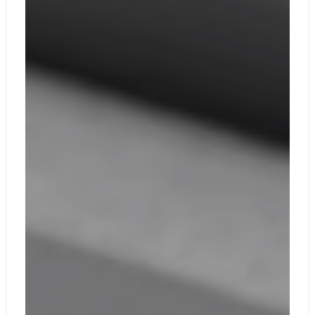
микрофоны с
голосовой
фокусировкой
Аудио
Динамики
Omnisonic® с
Dolby® Atmos®
Поддержка
Bluetooth® LE
Audio
Ноутбук Surface
Laptop 6 для
бизнеса с
диагональю 13,5
дюйма: