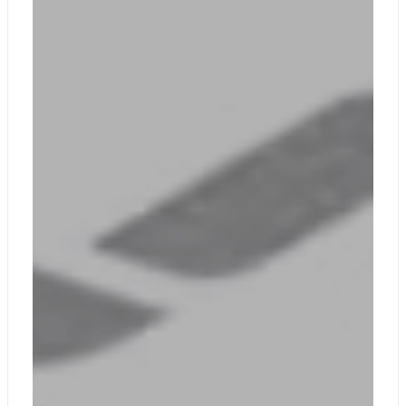
поддержкой:
Зарядки
Обмена данными
DisplayPort 2.1 с
поддержкой до 1
монитора 8K
Поддерживает
быструю зарядку
с источником
питания
мощностью не
менее 45 Вт
через Surface
Connect или USB-
C
USB-А 3.1