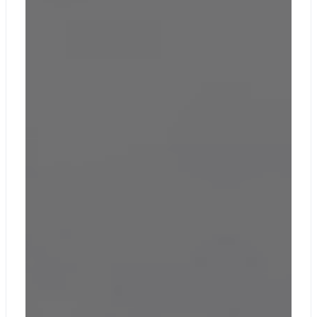
Аппаратный чип
TPM 2.0 для
обеспечения
безопасности
корпоративного
уровня и
поддержки
BitLocker
Распознавание
лиц Windows
Hello с
улучшенной
безопасностью
Безопасность
входа в систему
Встроенная