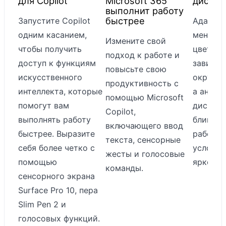
для Copilot
Microsoft 365
диспле
выполнит работу
цветной дисплей
быстрее
Запустите Copilot
Адаптив
Адаптивный цвет
одним касанием,
меняет 
Сенсорный: 10-
Измените свой
чтобы получить
цветов 
точечный
подход к работе и
доступ к функциям
зависим
мультитач
повысьте свою
искусственного
окружа
Поддержка Dolby
продуктивность с
интеллекта, которые
а антиб
Vision IQ™
помощью Microsoft
помогут вам
дисплей
Corning® Gorilla®
Copilot,
выполнять работу
блики и
Glass 5
включающего ввод
быстрее. Выразите
работу 
Aнтибликовый
текста, сенсорные
себя более четко с
условия
Яркость:
жесты и голосовые
помощью
ярком о
максимум SDR
команды.
сенсорного экрана
400 нит
Surface Pro 10, пера
(типичная)
Slim Pen 2 и
Дисплей
голосовых функций.
Ноутбук Surface