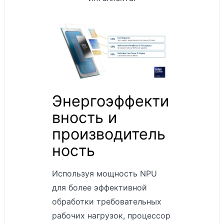
Контрастность
1300:1
Цветовой
профиль: sRGB и
расширенный.
Индивидуально
калиброванный
Энергоэффекти
цветной дисплей
вность и
Адаптивный цвет
производитель
Сенсорный: 10-
ность
точечный
мультитач
Используя мощность NPU
Поддержка Dolby
для более эффективной
Vision IQ™
обработки требовательных
Corning® Gorilla®
рабочих нагрузок, процессор
Glass 5