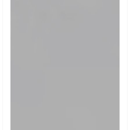
клавиатуры
Windows и
специальные
кнопки для
управления
мультимедиа и
яркости экрана
Подсветка
клавиатуры
Клавиша Copilot
Тачпад
Номинальная
емкость
аккумулятора 47
Вт/ч
Емкость батареи
Минимальная