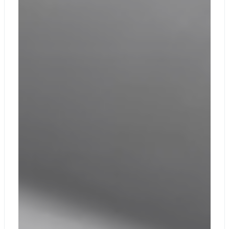
Платиновый,
Черный
Датчик
Датчики
окружающего
цвета
Ноутбук Surface
Laptop 6 для
бизнеса с
диагональю 13,5
дюйма или 15
дюймов
Источник
питания:
Что в коробке
13,5 дюйма: 39
Вт