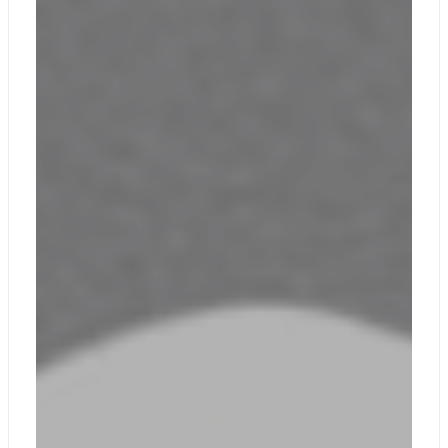
C
USB-А 3.1
Разъем для
гарнитуры 3,5 мм
Порт Surface
Connect
Ноутбук Surface
Laptop 6 для
бизнеса с
Порты и зарядка
диагональю 15
дюймов:
2 порта USB-C® с
USB 4®
/Thunderbolt™ 4 с