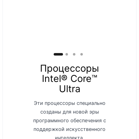
Laptop 6 для
бизнеса с
диагональю 15
дюймов:
Сенсорный
экран: 15-
Процессоры
дюймовый
Intel® Core™
дисплей
PixelSense™
Ultra
Разрешение:
2496 x 1664 (201
Эти процессоры специально
пиксель на
созданы для новой эры
дюйм)
программного обеспечения с
Соотношение
поддержкой искусственного
сторон: 3:2
интеллекта.