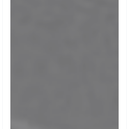
Bluetooth®
Wireless 5.3
Поддерживает
Совместимость
протокол
пера
Microsoft Pen
(MPP)
Windows 11 Pro
или Windows 10
Pro
Предустановленн
ые приложения
Microsoft 365
Microsoft 365
Операционная
Business
система
Standard,