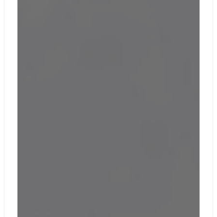
аутентификация
с помощью
устройства
чтения смарт-
карт (доступна
на некоторых
моделях и
рынках)
ПК с
защищенным
ядром Windows
11
Фронтальная
студийная
камера Surface