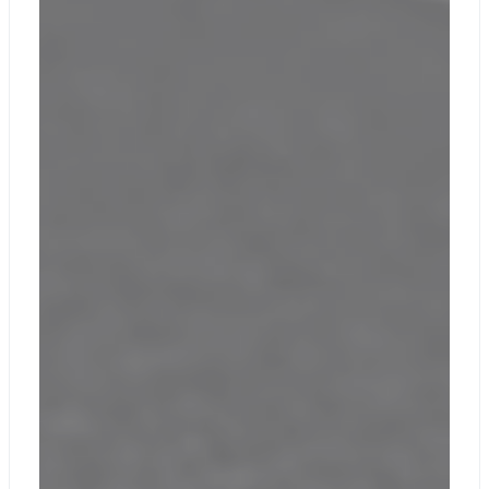
USB-C® с USB 4®
/Thunderbolt™ 4 с
поддержкой:
Зарядки
Обмена данными
DisplayPort 2.1 с
поддержкой до 1
монитора 8K
Поддерживает
быструю зарядку
с источником
питания
мощностью не
менее 45 Вт
через Surface
Connect или USB-