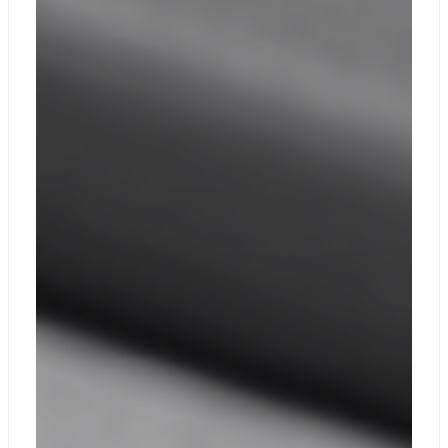
Microsoft 365
Business Premium
или приложения
Microsoft 365 30-
дневная пробная
версия
Дисплей в сборе
(включая камеру)
Клавиатура в
сборе
Съемный
твердотельный
накопитель
Батарея
Модуль