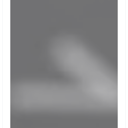
До 18,5 часов
обычного
использования
устройства
Срок службы
батареи
Ноутбук Surface
Laptop 6 для
бизнеса с
диагональю 15
дюймов:
До 19 часов
обычного
использования
устройства