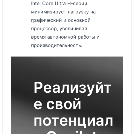
Intel Core Ultra H-серии
Aнтибликовый
минимизирует нагрузку на
Яркость:
графический и основной
максимум SDR
процессор, увеличивая
400 нит
время автономной работы и
(типичная)
производительность.
Ноутбук Surface
Laptop 6 для
бизнеса с
диагональю 13,5
Реализуйт
дюйма:
е свой
Длина: 308 мм
Ширина: 223 мм
потенциал
Толшина: 16,7 мм
Вес: 1,38 кг