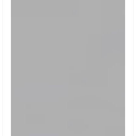
емкость
аккумулятора 46
Вт/ч
1 год
ограниченной
Гарантия
гарантии на
оборудование