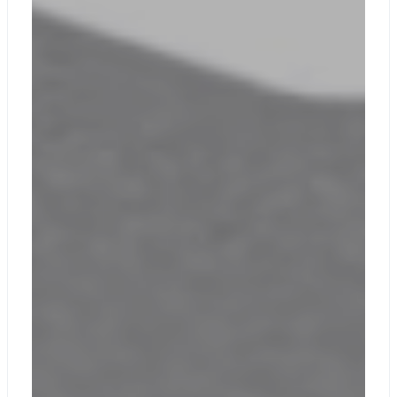
Разъем для
гарнитуры 3,5 мм
Порт Surface
Connect
Встроенный слот
для чтения
смарт-карт
(доступен на
некоторых
моделях и
рынках)
Wi-Fi 6E:
совместимость
со стандартом
Сеть и
802.11ax
подключение
Технология