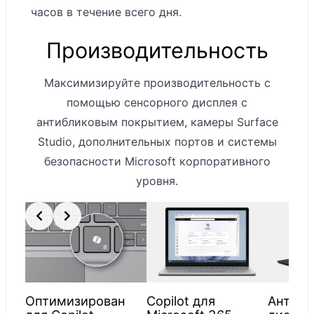
часов в течение всего дня.
дюймовый
дисплей
Производительность
PixelSense™
Разрешение:
Максимизируйте производительность с
2256 x 1504 (201
помощью сенсорного дисплея с
пиксель на
антибликовым покрытием, камеры Surface
дюйм)
Studio, дополнительных портов и системы
Соотношение
безопасности Microsoft корпоративного
сторон: 3:2
уровня.
Контрастность
1300:1
Цветовой
профиль: sRGB и
расширенный
Индивидуально
Оптимизирован
Copilot для
Антибл
калиброванный