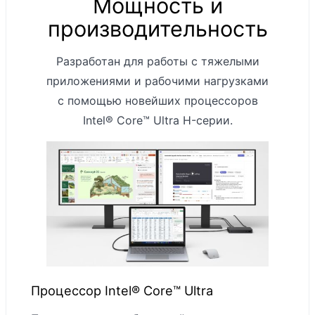
Мощность и
Intel® Core™ Ultra
производительность
5 Processor 135H
Intel® Core™ Ultra
Процессор
Разработан для работы с тяжелыми
7 Processor 165H
приложениями и рабочими нагрузками
NPU: Intel® AI
с помощью новейших процессоров
Boost
Intel® Core™ Ultra H-серии.
Память 8 ГБ:
Intel® Graphics
Графический
Память 16 ГБ, 32
процессор
ГБ или 64 ГБ:
Intel® Arc™
Graphics
8 ГБ ОЗУ
Оперативная
LPDDR5, 16 ГБ,
Процессор Intel® Core™ Ultra
память
32 ГБ или 64 ГБ