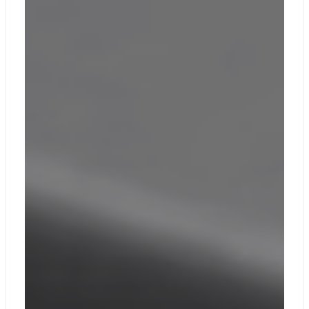
Full HD
Камера Full HD
1080p
Эффекты
Windows Studio с
Камеры
автоматическим
кадрированием,
зрительным
контактом и
размытием фона
Камера
аутентификации
по лицу Windows
Hello
Двойные
студийные