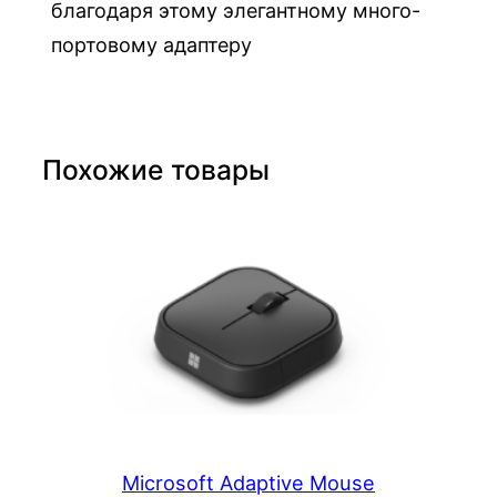
благодаря этому элегантному много-
a
портовому адаптеру
v
e
l
H
Похожие товары
u
b
Microsoft Adaptive Mouse