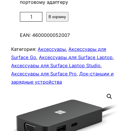
портовому адаптеру
К
В корзину
о
л
EAN:
4600000052007
и
ч
Категория:
Аксессуары
, 
Аксессуары для
е
Surface Go
, 
Аксессуары для Surface Laptop
, 
с
Аксессуары для Surface Laptop Studio
, 
т
Аксессуары для Surface Pro
, 
Док-станции и
в
зарядные устройства
о
т
о
в
а
р