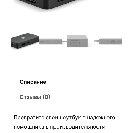
а
S
u
r
f
a
c
e
U
Описание
S
B
Отзывы (0)
-
C
®
Превратите свой ноутбук в надежного
T
помощника в производительности
r