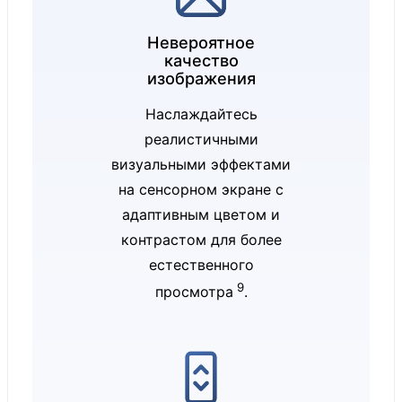
Автоматичес
Невероятное
кое
качество
управление
изображения
цветом
Наслаждайтесь
Сенсорный
реалистичными
экран: 10-
визуальными эффектами
точечный
на сенсорном экране с
мультитач
адаптивным цветом и
Поддержка
контрастом для более
естественного
Dolby Vision
9
просмотра
.
IQ™
Усиленное
защитное
стекло