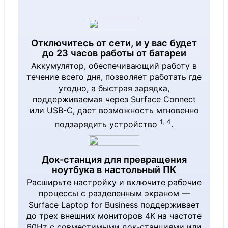
(Series 3):
®
Intel
Graphic
Отключитесь от сети, и у вас будет
s
до 23 часов работы от батареи
®
Intel
Core™
Аккумулятор, обеспечивающий работу в
Ultra 7
течение всего дня, позволяет работать где
угодно, а быстрая зарядка,
processor
поддерживаемая через Surface Connect
(Series 3):
или USB-C, дает возможность мгновенно
1, 4
®
подзарядить устройство
.
Intel
Graphic
s
®
Intel
Core™
Док-станция для превращения
ноутбука в настольный ПК
Ultra X7
Расширьте настройку и включите рабочие
processor
процессы с разделенным экраном —
Графический
Surface Laptop for Business поддерживает
(Series 3):
процессор
до трех внешних мониторов 4K на частоте
®
Intel
Arc™
60Hz с совместимыми док-станциями или