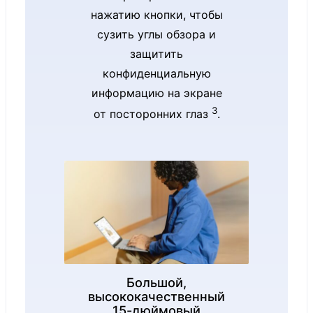
Flow
нажатию кнопки, чтобы
Разрешение:
сузить углы обзора и
2304 x 1536
защитить
конфиденциальную
(201 PPI)
информацию на экране
Соотношение
3
от посторонних глаз
.
сторон: 3:2
Коэффициент
контрастност
и: 1300:1
Динамическа
я частота
обновления:
до 120 Гц
Большой,
Цветовой
высококачественный
15-дюймовый