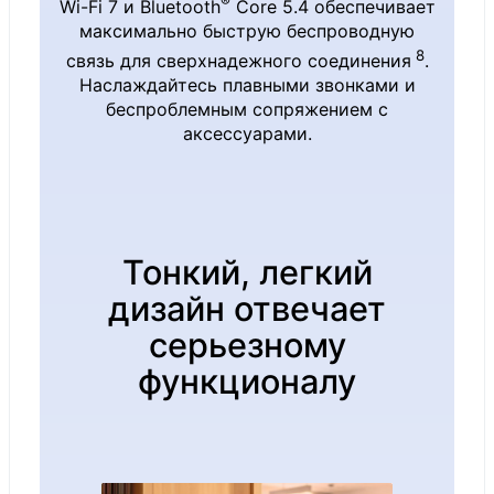
®
Wi-Fi 7 и Bluetooth
Core 5.4 обеспечивает
Ultra X7
максимально быструю беспроводную
processor
8
связь для сверхнадежного соединения
.
Наслаждайтесь плавными звонками и
(Series 3):
беспроблемным сопряжением с
®
Intel
Arc™
аксессуарами.
Graphics
16 ГБ, 32
Оперативная
ГБ или 64 ГБ
Тонкий, легкий
память
(ОЗУ
дизайн отвечает
LPDDR5x)
серьезному
Варианты
функционалу
съемного
твердотельн
Встроенная
ого