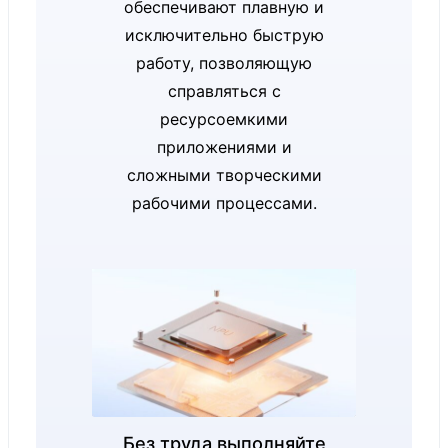
368H (Series
обеспечивают плавную и
3)
исключительно быструю
работу, позволяющую
справляться с
Surface
ресурсоемкими
Laptop for
приложениями и
Business, 15-
сложными творческими
inch:
рабочими процессами.
®
Intel
Core™
Ultra 5
processor
335 (Series 3)
®
Intel
Core™
Ultra X7
processor
Без труда выполняйте