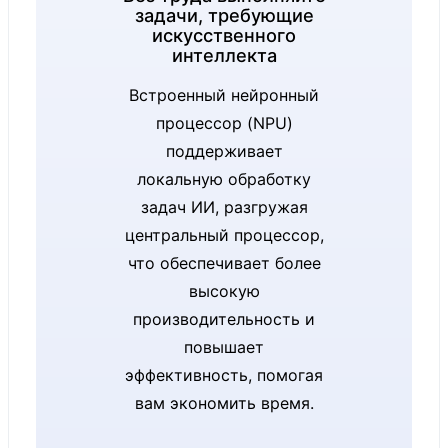
задачи, требующие
368H (Series
искусственного
интеллекта
3)
Встроенный нейронный
®
Intel
AI
Нейронный
процессор (NPU)
Boost с 50
поддерживает
процессор
TOPS
локальную обработку
задач ИИ, разгружая
Surface
центральный процессор,
Laptop for
что обеспечивает более
Business,
высокую
13.8-inch:
производительность и
повышает
®
эффективность, помогая
Intel
Core™
вам экономить время.
Ultra 5
processor