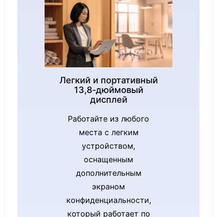
память
накопителя
(Gen 4 SSD):
256 ГБ, 512
ГБ или 1 ТБ
Surface
Легкий и портативный
Laptop for
13,8-дюймовый
дисплей
Business,
Работайте из любого
13.8-inch:
места с легким
устройством,
Сенсорный
оснащенным
экран: 13.8-
дополнительным
дюймовый
экраном
дисплей
конфиденциальности,
PixelSense™
который работает по