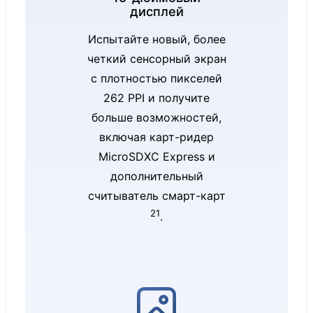
профиль:
дисплей
Режим SDR:
Испытайте новый, более
sRGB и Vivid
четкий сенсорный экран
HDR режим:
с плотностью пикселей
HDR
262 PPI и получите
Индивидуаль
больше возможностей,
но
включая карт-ридер
откалиброва
MicroSDXC Express и
нный по
дополнительный
цвету
считыватель смарт-карт
21
дисплей
.
Адаптивный
цвет
Адаптивный
контраст