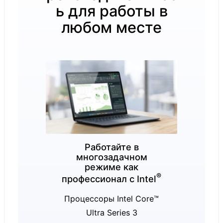
13.8-inch:
ь для работы в
любом месте
®
Intel
Core™
Ultra 5
processor
335 (Series 3)
®
Intel
Core™
Ultra 7
processor
366H (Series
Работайте в
многозадачном
3)
режиме как
®
®
Intel
Core™
профессионал с Intel
Ultra X7
Процессоры Intel Core™
processor
Ultra Series 3
Процессор