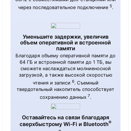
Graphics
5
через последовательное подключение
.
Surface
Laptop for
Уменьшите задержки, увеличив
объем оперативной и встроенной
Business, 15-
памяти
inch:
Благодаря объему оперативной памяти до
64 ГБ и встроенной памяти до 1 ТБ, вы
сможете наслаждаться молниеносной
®
Intel
Core™
загрузкой, а также высокой скоростью
Ultra 5
6
чтения и записи
. Съемный
processor
твердотельный накопитель способствует
7
сохранению данных
.
(Series 3):
®
Intel
Graphic
s
Оставайтесь на связи благодаря
®
сверхбыстрому Wi-Fi и Bluetooth
®
Intel
Core™