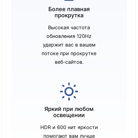
Варианты
Более плавная
дисплея:
прокрутка
Антибликово
Высокая частота
е покрытие,
обновления 120Hz
сертифициро
удержит вас в вашем
вано по
потоке при прокрутке
стандарту
веб-сайтов.
ISO 9241-307
Антибликово
е покрытие
со
встроенным
Яркий при любом
освещении
экраном
конфиденциа
HDR и 600 нит яркости
льности,
помогают вам лучше