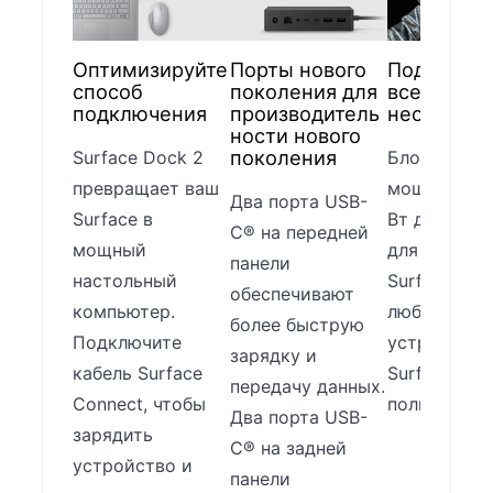
Оптимизируйте
Порты нового
Подключи
способ
поколения для
все, что
подключения
производитель
необходи
ности нового
поколения
Surface Dock 2
Блока пита
превращает ваш
мощностью
Два порта USB-
Surface в
Вт достато
C® на передней
мощный
для зарядк
панели
настольный
Surface Boo
обеспечивают
компьютер.
любого дру
более быструю
Подключите
устройства
зарядку и
кабель Surface
Surface при
передачу данных.
Connect, чтобы
полной нагр
Два порта USB-
зарядить
C® на задней
устройство и
панели