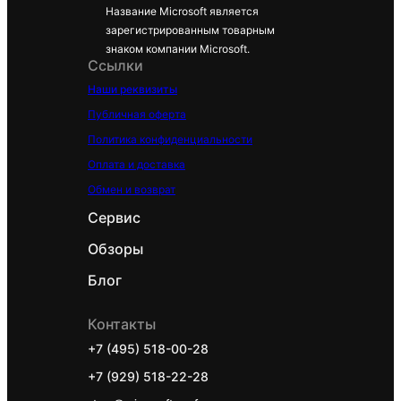
Surface
Название Microsoft является
зарегистрированным товарным
Laptop 5
знаком компании Microsoft.
Surface
Ссылки
Book 3
Наши реквизиты
(13.5″ & 15″)
Публичная оферта
Surface
Политика конфиденциальности
Laptop 3
Оплата и доставка
Surface Pro
Обмен и возврат
7
Сервис
Surface Pro
Обзоры
9
Блог
Surface Pro
9 with 5G
Контакты
+7 (495) 518-00-28
Поддержив
+7 (929) 518-22-28
ает два