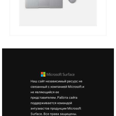
Surface Pro
7+
Surface Pro
8
Наш сайт независимый ресурс не
Surface
связанный с компанией Microsoft и
Laptop
не являющийся ее
Studio
представителем. Работа сайта
поддерживается командой
Surface
энтузиастов продукции Microsoft
Laptop 4
Surface. Все права защищены.