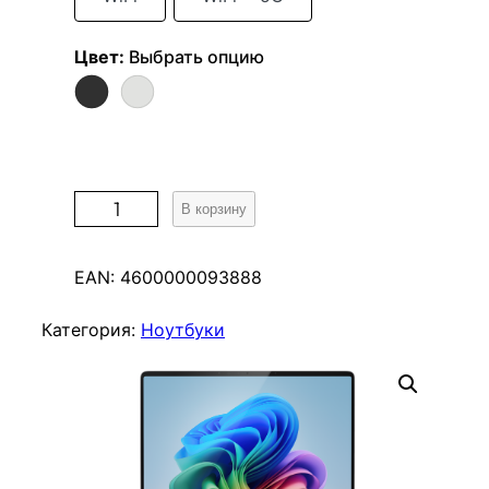
Цвет
:
Выбрать опцию
К
В корзину
о
л
EAN:
4600000093888
и
ч
Категория:
Ноутбуки
е
с
т
в
о