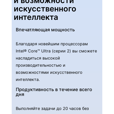
и возможности
"
искусственного
,
интеллекта
1
5
Впечатляющая мощность
"
|
Благодаря новейшим процессорам
I
Intel® Core™ Ultra (серии 2) вы сможете
n
насладиться высокой
t
производительностью и
e
возможностями искусственного
l
интеллекта.
Продуктивность в течение всего
дня
Выполняйте задачи до 20 часов без