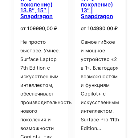
поколение)
поколение)
13.8″, 15″ |
13″ |
Snapdragon
Snapdragon
от
109990,00
₽
от
104990,00
₽
Не просто
Самое гибкое
быстрее. Умнее.
и мощное
Surface Laptop
устройство «2
7th Edition с
в 1». Благодаря
искусственным
возможностям
интеллектом,
и функциям
обеспечивает
Copilot+ с
производительность
искусственным
нового
интеллектом,
поколения и
Surface Pro 11th
возможности
Edition…
Copilot+, так