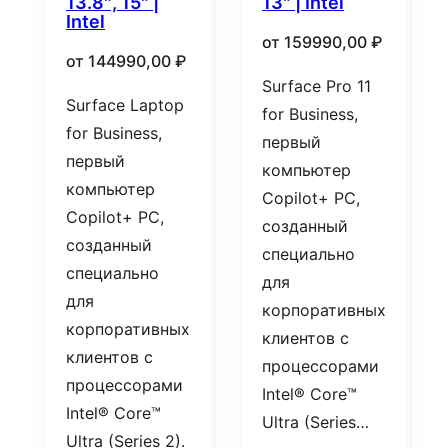
13.8″, 15″ |
13″ | Intel
Intel
от
159990,00
₽
от
144990,00
₽
Surface Pro 11
Surface Laptop
for Business,
for Business,
первый
первый
компьютер
компьютер
Copilot+ PC,
Copilot+ PC,
созданный
созданный
специально
специально
для
для
корпоративных
корпоративных
клиентов с
клиентов с
процессорами
процессорами
Intel® Core™
Intel® Core™
Ultra (Series…
Ultra (Series 2).