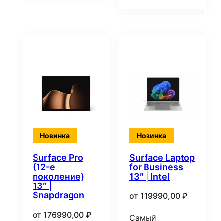
Новинка
Новинка
Surface Pro
Surface Laptop
(12-е
for Business
поколение)
13″ | Intel
13″ |
Snapdragon
от
119990,00
₽
от
176990,00
₽
Самый