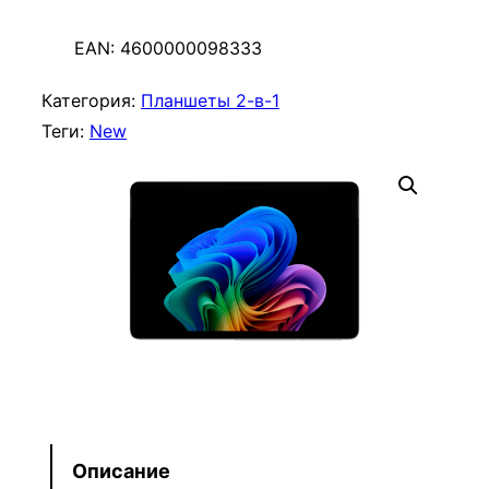
о
л
EAN:
4600000098333
и
ч
Категория:
Планшеты 2-в-1
е
Теги:
New
с
т
в
о
т
о
в
а
р
а
S
Описание