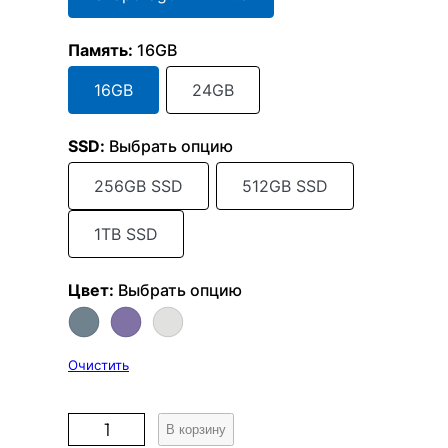
Память
:
16GB
16GB
24GB
SSD
:
Выбрать опцию
256GB SSD
512GB SSD
1TB SSD
Цвет
:
Выбрать опцию
Очистить
К
В корзину