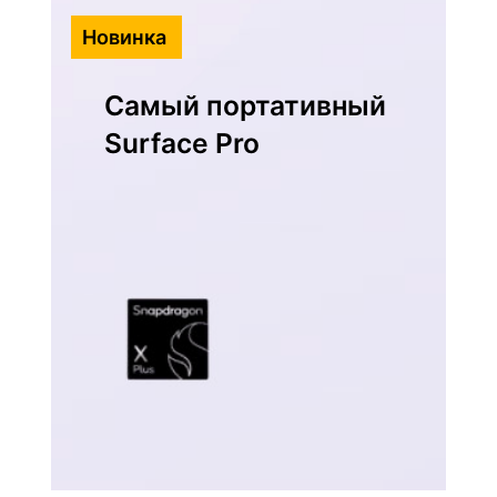
p
Новинка
d
r
Самый портативный
a
g
Surface Pro
o
n