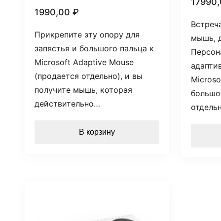
17990
1990,00
₽
Встреч
Прикрепите эту опору для
мышь, 
запястья и большого пальца к
Персон
Microsoft Adaptive Mouse
адапти
(продается отдельно), и вы
Microso
получите мышь, которая
большо
действительно…
отдель
В корзину