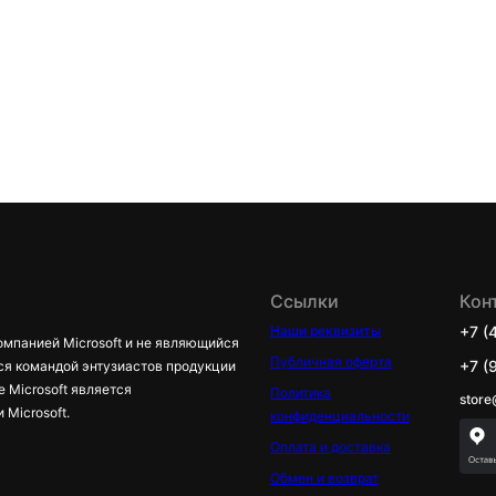
Ссылки
Кон
Наши реквизиты
+7 (
омпанией Microsoft и не являющийся
Публичная оферта
+7 (
ся командой энтузиастов продукции
е Microsoft является
Политика
store
Microsoft.
конфиденциальности
Оплата и доставка
Обмен и возврат