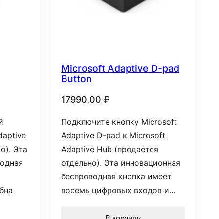
Microsoft Adaptive D-pad
Button
17990,00
₽
й
Подключите кнопку Microsoft
daptive
Adaptive D-pad к Microsoft
о). Эта
Adaptive Hub (продается
водная
отдельно). Эта инновационная
беспроводная кнопка имеет
бна
восемь цифровых входов и…
В корзину