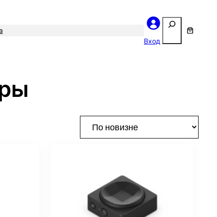
Поиск
а
Вход
ары