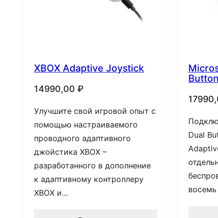
XBOX Adaptive Joystick
Micros
Butto
14990,00
₽
17990
Улучшите свой игровой опыт с
Подключ
помощью настраиваемого
Dual Bu
проводного адаптивного
Adaptiv
джойстика XBOX –
отдельн
разработанного в дополнение
беспро
к адаптивному контроллеру
восемь
XBOX и…