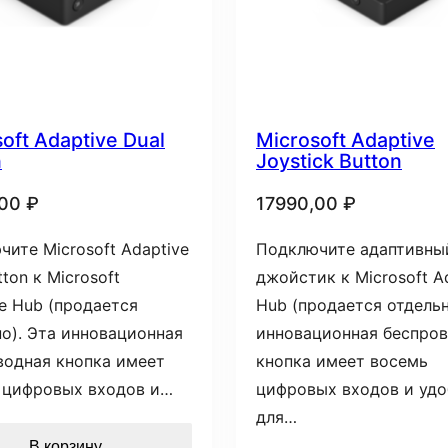
oft Adaptive Dual
Microsoft Adaptive
n
Joystick Button
,00
₽
17990,00
₽
ите Microsoft Adaptive
Подключите адаптивны
tton к Microsoft
джойстик к Microsoft A
e Hub (продается
Hub (продается отдельн
о). Эта инновационная
инновационная беспро
водная кнопка имеет
кнопка имеет восемь
 цифровых входов и…
цифровых входов и удо
для…
В корзину