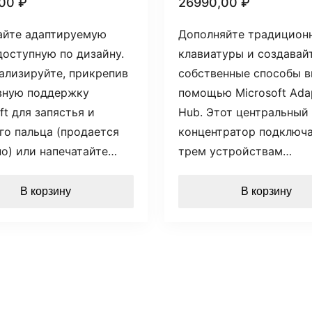
,00
₽
26990,00
₽
айте адаптируемую
Дополняйте традицион
доступную по дизайну.
клавиатуры и создавай
ализируйте, прикрепив
собственные способы в
вную поддержку
помощью Microsoft Ada
ft для запястья и
Hub. Этот центральный
го пальца (продается
концентратор подключа
но) или напечатайте…
трем устройствам…
В корзину
В корзину