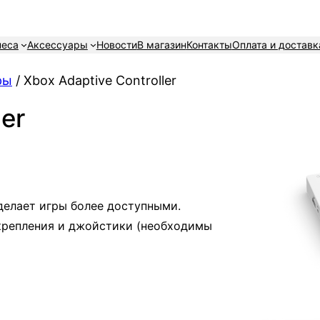
неса
Аксессуары
Новости
В магазин
Контакты
Оплата и доставк
ры
/ Xbox Adaptive Controller
ler
делает игры более доступными.
крепления и джойстики (необходимы