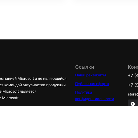
Ссылки
Кон
Наши реквизиты
+7 (
омпанией Microsoft и не являющийся
Публичная оферта
+7 (
ся командой энтузиастов продукции
е Microsoft является
Политика
store
Microsoft.
конфиденциальности
Оплата и доставка
Обмен и возврат
Сервис
Обзоры