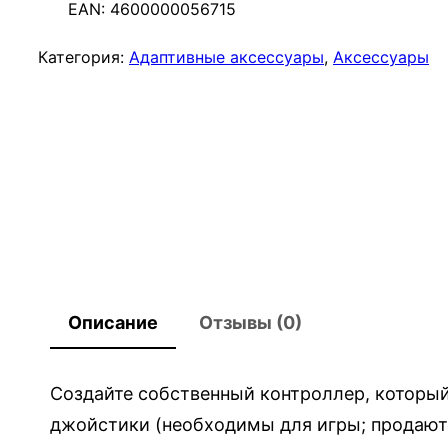
EAN:
4600000056715
и
ч
Категория:
Адаптивные аксессуары
, 
Аксессуары
е
с
т
в
о
т
о
в
а
Описание
Отзывы (0)
р
а
X
Создайте собственный контроллер, который
b
джойстики (необходимы для игры; продаютс
o