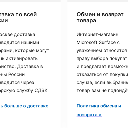
авка по всей
Обмен и возврат
сии
товара
оскве доставка
Интернет-магазин
зводится нашими
Microsoft Surface с
ерами, которые могут
уважением относится
чь активировать
праву выбора покупат
ойство. Доставка в
и предлагает возмож
оны России
отказаться от покупки
зводится через
случае, если выбранн
ерскую службу СДЭК.
товар вам не подойдё
ть больше о доставке
Политика обмена и
возврата >