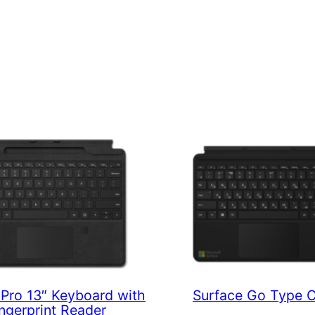
 Pro 13″ Keyboard with
Surface Go Type 
ngerprint Reader