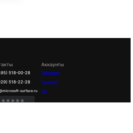
такты
Аккаунты
495) 518-00-28
Telegram
929) 518-22-28
Youtube
@microsoft-surface.ru
VK