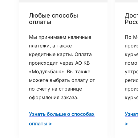
Любые способы
Дост
оплаты
Рос
Мы принимаем наличные
По М
платежи, а также
прои
кредитные карты. Оплата
курь
происходит через АО КБ
помо
«Модульбанк». Вы также
устр
можете выбрать оплату от
реги
по счету на странице
прои
оформления заказа.
курь
Узнать больше о способах
Узна
оплаты >
>