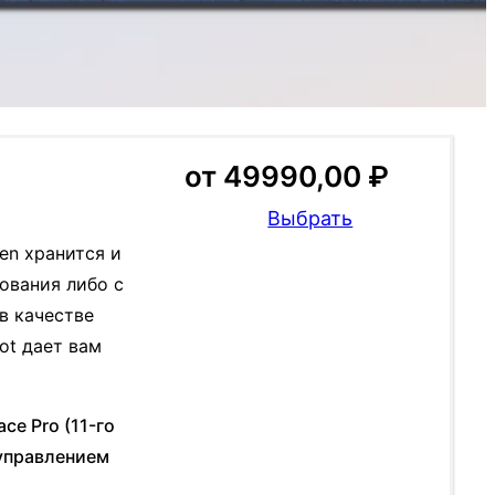
от
49990,00
₽
Выбрать
en хранится и
ования либо с
в качестве
ot дает вам
ce Pro (11-го
 управлением