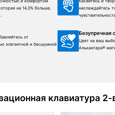
очностью и комфортом
Касайтесь и твор
которая на 14,3% больше,
наслаждайтесь т
.
чувствительност
Безупречная 
бавляйтесь от
Цвет на ваш выб
ью элегантной и бесшумной
Алькантара® мате
вационная клавиатура 2-в