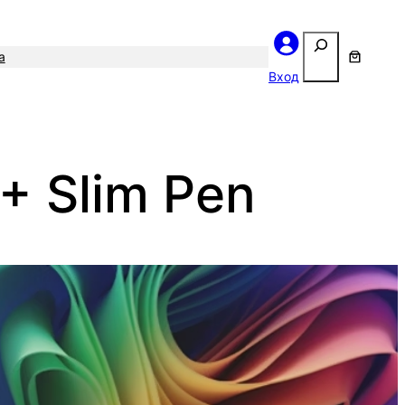
Поиск
а
Вход
 + Slim Pen