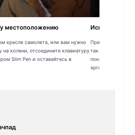
му местоположению
Используйте 
ном кресле самолета, или вам нужно
Прикрепите эту кл
у на колени, отсоедините клавиатуру
так же, как на ноу
ером Slim Pen и оставайтесь в
поколение) к док-
эргономичное раб
ачпад