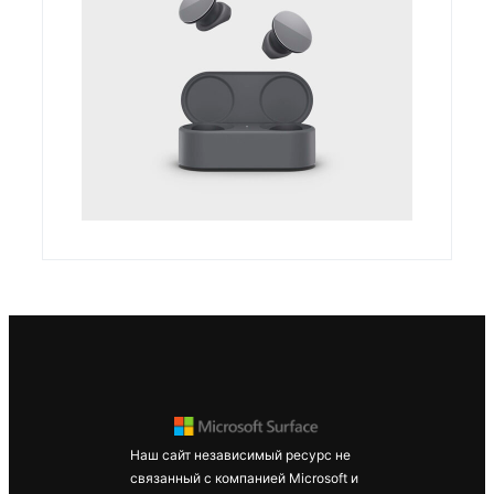
Surface Pro
Signature
Keyboard
Наш сайт независимый ресурс не
Surface Pro
связанный с компанией Microsoft и
10