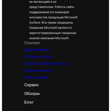
не являющийся ее
Surface Pro
представителем. Работа сайта
поддерживается командой
9
энтузиастов продукции Microsoft
Surface Pro
Surface. Все права защищены.
8
Название Microsoft является
зарегистрированным товарным
Surface Pro
знаком компании Microsoft.
X
Ссылки
Наши реквизиты
Surface Slim
Публичная оферта
Pen 2
Политика конфиденциальности
Оплата и доставка
Совместим
Surface
Обмен и возврат
ость
Laptop
Сервис
Studio
Обзоры
Surface Pro
Блог
8, Surface
Pro 9,