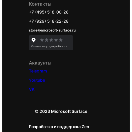
Контакты
Surface Pro
+7 (495) 518-00-28
10
+7 (929) 518-22-28
Surface Pro
store@microsoft-surface.ru
X
Surface Duo
2
Surface Hub
Аккаунты
2S
Telegram
Surface Slim
Youtube
Pen 2 Tips
VK
Surface Slim
Pen Charger
Surface Pro
© 2023 Microsoft Surface
Signature
Разработка и поддержка Zen
Keyboard