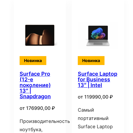
Новинка
Новинка
Surface Pro
Surface Laptop
(12-е
for Business
поколение)
13″ | Intel
13″ |
Snapdragon
от
119990,00
₽
от
176990,00
₽
Самый
портативный
Производительность
Surface Laptop
ноутбука,