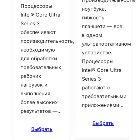
Производительность
Процессоры
ноутбука,
Intel® Core Ultra
гибкость
Series 3
планшета — все
обеспечивают
в одном
производительность,
ультрапортативном
необходимую
устройстве.
для обработки
Процессоры
требовательных
Intel® Core Ultra
рабочих
Series 3
нагрузок и
работают с
выполнения
требовательными
более высоких
приложениями…
результатов —…
Выбрать
Выбрать