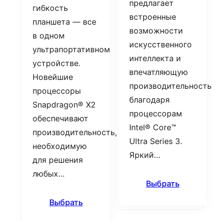
предлагает
гибкость
встроенные
планшета — все
возможности
в одном
искусственного
ультрапортативном
интеллекта и
устройстве.
впечатляющую
Новейшие
производительность
процессоры
благодаря
Snapdragon® X2
процессорам
обеспечивают
Intel® Core™
производительность,
Ultra Series 3.
необходимую
Яркий…
для решения
любых…
Выбрать
Выбрать