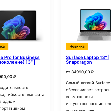
нка
Новинка
e Pro for Business
Surface Laptop 13″ |
поколение) 13″ |
Snapdragon
от
84990,00
₽
990,00
₽
Самый легкий Surface
водительность
обеспечивает встрое
ка, гибкость планшета
возможности
в одном
искусственного интел
портативном
впечатляющую