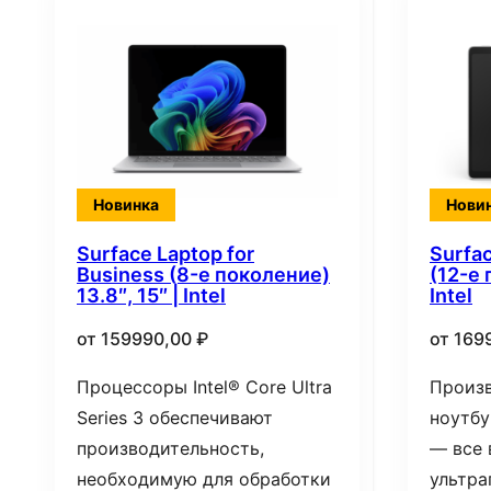
Новинка
Нови
Surface Laptop for
Surfac
Business (8-е поколение)
(12-е 
13.8″, 15″ | Intel
Intel
от
159990,00
₽
от
169
Процессоры Intel® Core Ultra
Произ
Series 3 обеспечивают
ноутбу
производительность,
— все 
необходимую для обработки
ультра