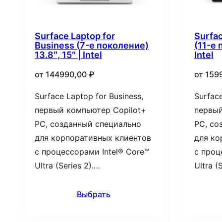
Surface Laptop for
Surfac
Business (7-е поколение)
(11-е 
13.8″, 15″ | Intel
Intel
от
144990,00
₽
от
159
Surface Laptop for Business,
Surface
первый компьютер Copilot+
первый
PC, созданный специально
PC, со
для корпоративных клиентов
для ко
с процессорами Intel® Core™
с проц
Ultra (Series 2).…
Ultra (
Выбрать