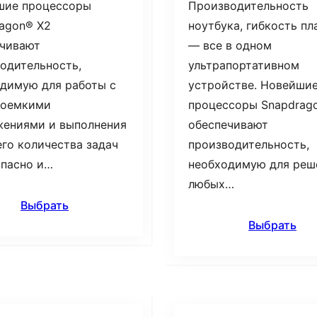
шие процессоры
Производительность
agon® X2
ноутбука, гибкость п
ечивают
— все в одном
одительность,
ультрапортативном
димую для работы с
устройстве. Новейши
соемкими
процессоры Snapdrag
жениями и выполнения
обеспечивают
го количества задач
производительность,
опасно и…
необходимую для реш
любых…
Выбрать
Выбрать