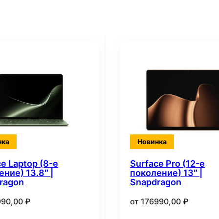
нка
Новинка
e Laptop (8-е
Surface Pro (12-е
ние) 13.8″ |
поколение) 13″ |
ragon
Snapdragon
990,00
₽
от
176990,00
₽