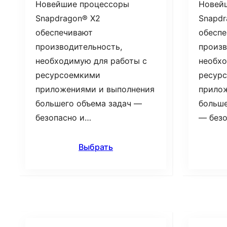
Новейшие процессоры
Новей
Snapdragon® X2
Snapdr
обеспечивают
обесп
производительность,
произв
необходимую для работы с
необхо
ресурсоемкими
ресур
приложениями и выполнения
прило
большего объема задач —
больше
безопасно и…
— без
Выбрать