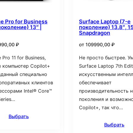
e Pro for Business
Surface Laptop (7-е
поколение) 13″ |
поколение) 13.8″, 15
Snapdragon
990,00
₽
от
109990,00
₽
 Pro 11 for Business,
Не просто быстрее. Ум
 компьютер Copilot+
Surface Laptop 7th Edit
зданный специально
искусственным интелл
рпоративных клиентов
обеспечивает
ессорами Intel® Core™
производительность н
Series…
поколения и возможн
Copilot+, так что…
Выбрать
Выбрать