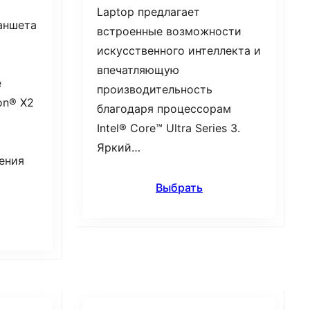
Laptop предлагает
ланшета
встроенные возможности
искусственного интеллекта и
впечатляющую
е
производительность
on® X2
благодаря процессорам
Intel® Core™ Ultra Series 3.
Яркий…
ения
Выбрать