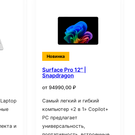
Новинка
Surface Pro 12″ |
Snapdragon
от
94990,00
₽
 Laptop
Самый легкий и гибкий
нные
компьютер «2 в 1» Copilot+
PC предлагает
лекта и
универсальность,
портативность, встроенные