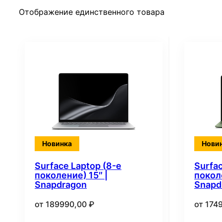
Отображение единственного товара
Новинка
Нови
Surface Laptop (8-е
Surfac
поколение) 15″ |
поколе
Snapdragon
Snapd
от
189990,00
₽
от
174