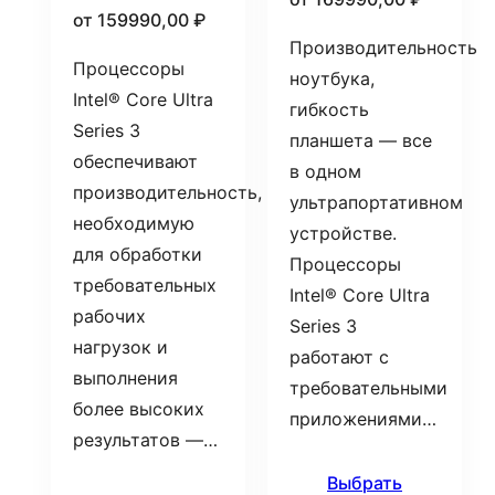
от
159990,00
₽
Производительность
Процессоры
ноутбука,
Intel® Core Ultra
гибкость
Series 3
планшета — все
обеспечивают
в одном
производительность,
ультрапортативном
необходимую
устройстве.
для обработки
Процессоры
требовательных
Intel® Core Ultra
рабочих
Series 3
нагрузок и
работают с
выполнения
требовательными
более высоких
приложениями…
результатов —…
Выбрать