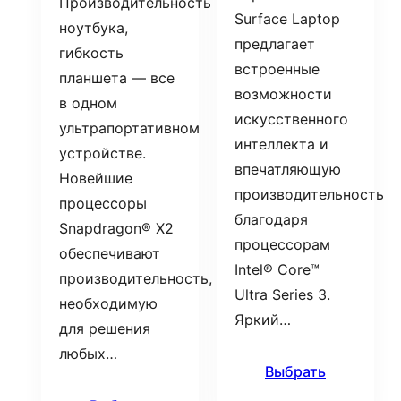
Производительность
Surface Laptop
ноутбука,
предлагает
гибкость
встроенные
планшета — все
возможности
в одном
искусственного
ультрапортативном
интеллекта и
устройстве.
впечатляющую
Новейшие
производительность
процессоры
благодаря
Snapdragon® X2
процессорам
обеспечивают
Intel® Core™
производительность,
Ultra Series 3.
необходимую
Яркий…
для решения
любых…
Выбрать