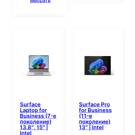
Выбрать
Surface
Surface Pro
Laptop for
for Business
Business (7-е
(11-е
поколение)
поколение)
13.8″, 15″ |
13″ | Intel
Intel