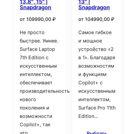
13.8″, 15″ |
13″ |
Snapdragon
Snapdragon
от
109990,00
₽
от
104990,00
₽
Не просто
Самое гибкое
быстрее. Умнее.
и мощное
Surface Laptop
устройство «2
7th Edition с
в 1». Благодаря
искусственным
возможностям
интеллектом,
и функциям
обеспечивает
Copilot+ с
производительность
искусственным
нового
интеллектом,
поколения и
Surface Pro 11th
возможности
Edition…
Copilot+, так
что…
Выбрать