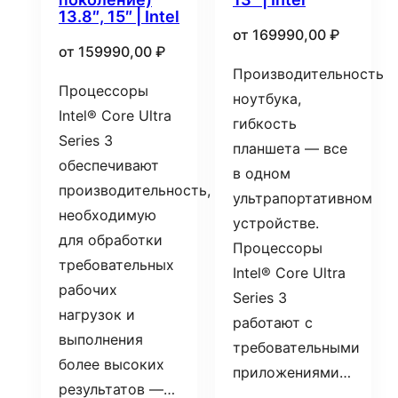
13.8″, 15″ | Intel
от
169990,00
₽
от
159990,00
₽
Производительность
Процессоры
ноутбука,
Intel® Core Ultra
гибкость
Series 3
планшета — все
обеспечивают
в одном
производительность,
ультрапортативном
необходимую
устройстве.
для обработки
Процессоры
требовательных
Intel® Core Ultra
рабочих
Series 3
нагрузок и
работают с
выполнения
требовательными
более высоких
приложениями…
результатов —…