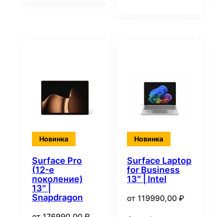
Новинка
Новинка
Surface Pro
Surface Laptop
(12-е
for Business
поколение)
13″ | Intel
13″ |
Snapdragon
от
119990,00
₽
от
176990,00
₽