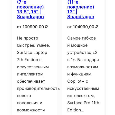
(7-е
(11-е
поколение)
поколение)
13.8″, 15″ |
13″ |
Snapdragon
Snapdragon
от
109990,00
₽
от
104990,00
₽
Не просто
Самое гибкое
быстрее. Умнее.
и мощное
Surface Laptop
устройство «2
7th Edition с
в 1». Благодаря
искусственным
возможностям
интеллектом,
и функциям
обеспечивает
Copilot+ с
производительность
искусственным
нового
интеллектом,
поколения и
Surface Pro 11th
возможности
Edition…