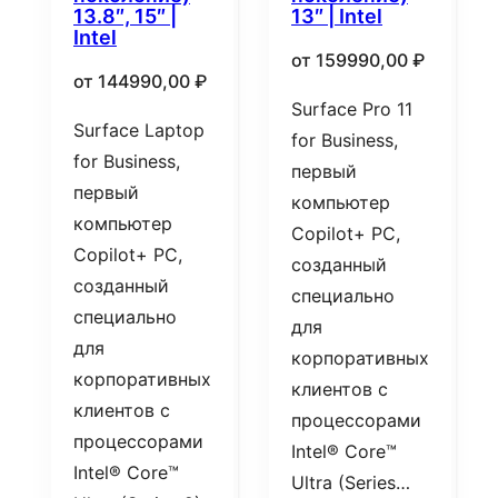
13.8″, 15″ |
13″ | Intel
Intel
от
159990,00
₽
от
144990,00
₽
Surface Pro 11
Surface Laptop
for Business,
for Business,
первый
первый
компьютер
компьютер
Copilot+ PC,
Copilot+ PC,
созданный
созданный
специально
специально
для
для
корпоративных
корпоративных
клиентов с
клиентов с
процессорами
процессорами
Intel® Core™
Intel® Core™
Ultra (Series…