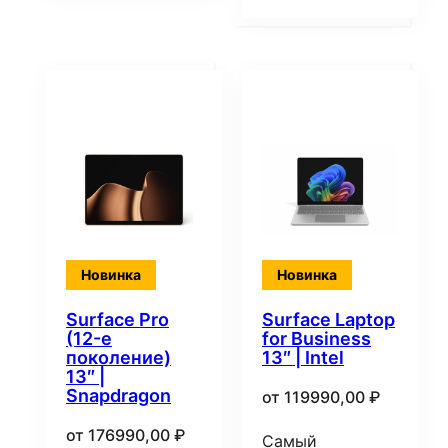
Новинка
Новинка
Surface Pro
Surface Laptop
(12-е
for Business
поколение)
13″ | Intel
13″ |
Snapdragon
от
119990,00
₽
от
176990,00
₽
Самый