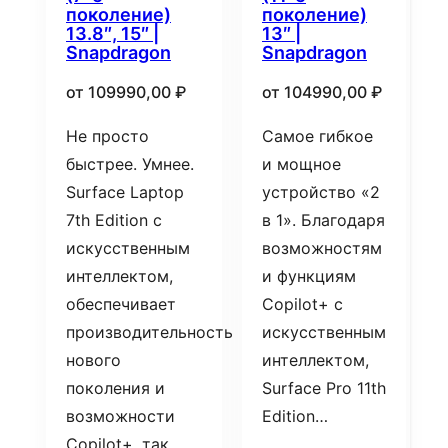
поколение)
поколение)
13.8″, 15″ |
13″ |
Snapdragon
Snapdragon
от
109990,00
₽
от
104990,00
₽
Не просто
Самое гибкое
быстрее. Умнее.
и мощное
Surface Laptop
устройство «2
7th Edition с
в 1». Благодаря
искусственным
возможностям
интеллектом,
и функциям
обеспечивает
Copilot+ с
производительность
искусственным
нового
интеллектом,
поколения и
Surface Pro 11th
возможности
Edition…
Copilot+, так