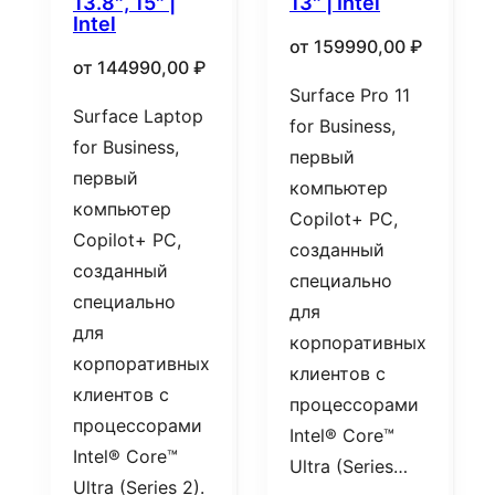
13.8″, 15″ |
13″ | Intel
Intel
от
159990,00
₽
от
144990,00
₽
Surface Pro 11
Surface Laptop
for Business,
for Business,
первый
первый
компьютер
компьютер
Copilot+ PC,
Copilot+ PC,
созданный
созданный
специально
специально
для
для
корпоративных
корпоративных
клиентов с
клиентов с
процессорами
процессорами
Intel® Core™
Intel® Core™
Ultra (Series…
Ultra (Series 2).