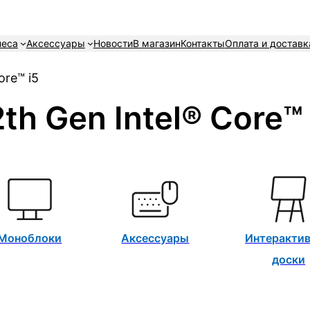
неса
Аксессуары
Новости
В магазин
Контакты
Оплата и доставк
ore™ i5
2th Gen Intel® Core™ 
Моноблоки
Аксессуары
Интеракти
доски