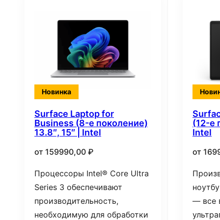
Новинка
Нови
Surface Laptop for
Surfac
Business (8-е поколение)
(12-е 
13.8″, 15″ | Intel
Intel
от
159990,00
₽
от
169
Процессоры Intel® Core Ultra
Произ
Series 3 обеспечивают
ноутбу
производительность,
— все 
необходимую для обработки
ультра