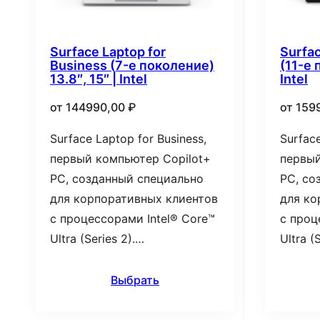
Surface Laptop for
Surfac
Business (7-е поколение)
(11-е 
13.8″, 15″ | Intel
Intel
от
144990,00
₽
от
159
Surface Laptop for Business,
Surface
первый компьютер Copilot+
первый
PC, созданный специально
PC, со
для корпоративных клиентов
для ко
с процессорами Intel® Core™
с проц
Ultra (Series 2).…
Ultra (
Выбрать