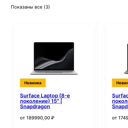
Сортировка:
Показаны все (3)
самые
недавние
Новинка
Нови
Surface Laptop (8-е
Surfac
поколение) 15″ |
поколе
Snapdragon
Snapd
от
189990,00
₽
от
174