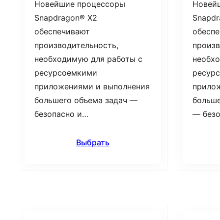
Новейшие процессоры
Новей
Snapdragon® X2
Snapdr
обеспечивают
обесп
производительность,
произв
необходимую для работы с
необхо
ресурсоемкими
ресур
приложениями и выполнения
прило
большего объема задач —
больше
безопасно и…
— без
Выбрать