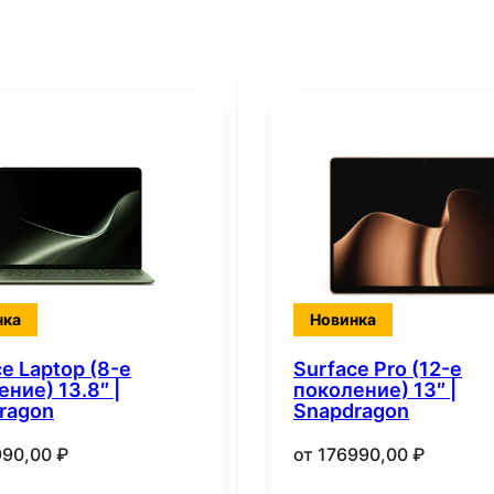
нка
Новинка
e Laptop (8-е
Surface Pro (12-е
ние) 13.8″ |
поколение) 13″ |
ragon
Snapdragon
990,00
₽
от
176990,00
₽