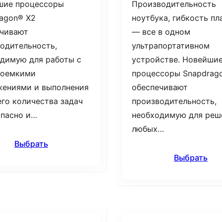
шие процессоры
Производительность
agon® X2
ноутбука, гибкость п
ечивают
— все в одном
одительность,
ультрапортативном
димую для работы с
устройстве. Новейши
соемкими
процессоры Snapdrag
жениями и выполнения
обеспечивают
го количества задач
производительность,
опасно и…
необходимую для реш
любых…
Выбрать
Выбрать