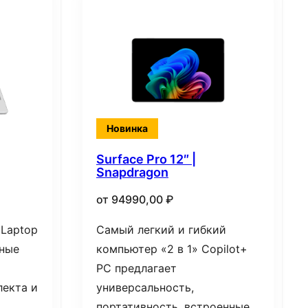
Новинка
Surface Pro 12″ |
Snapdragon
от
94990,00
₽
 Laptop
Самый легкий и гибкий
нные
компьютер «2 в 1» Copilot+
PC предлагает
лекта и
универсальность,
портативность, встроенные