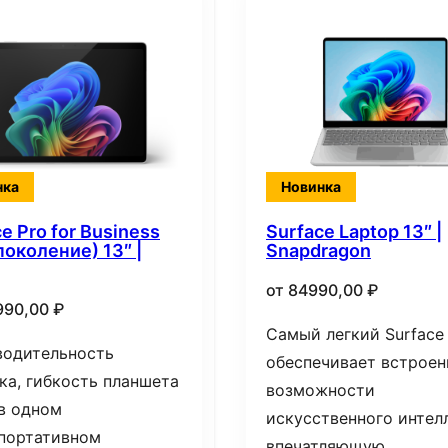
нка
Новинка
e Pro for Business
Surface Laptop 13″ |
поколение) 13″ |
Snapdragon
от
84990,00
₽
990,00
₽
Самый легкий Surface
водительность
обеспечивает встрое
ка, гибкость планшета
возможности
в одном
искусственного интел
портативном
впечатляющую