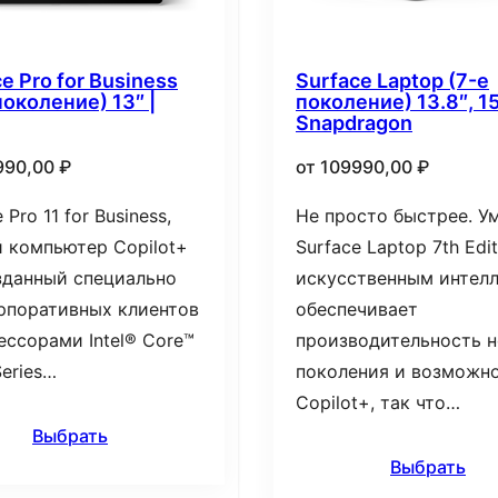
e Pro for Business
Surface Laptop (7-е
поколение) 13″ |
поколение) 13.8″, 15
Snapdragon
990,00
₽
от
109990,00
₽
 Pro 11 for Business,
Не просто быстрее. Ум
 компьютер Copilot+
Surface Laptop 7th Edit
зданный специально
искусственным интелл
рпоративных клиентов
обеспечивает
ессорами Intel® Core™
производительность н
Series…
поколения и возможн
Copilot+, так что…
Выбрать
Выбрать