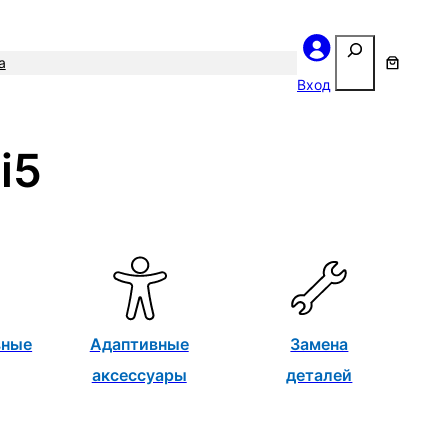
Поиск
а
Вход
i5
вные
Адаптивные
Замена
аксессуары
деталей