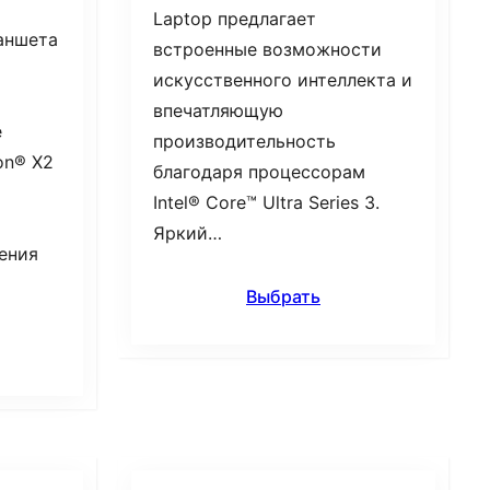
Laptop предлагает
ланшета
встроенные возможности
искусственного интеллекта и
впечатляющую
е
производительность
on® X2
благодаря процессорам
Intel® Core™ Ultra Series 3.
Яркий…
ения
Выбрать