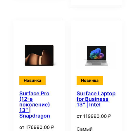
Новинка
Новинка
Surface Pro
Surface Laptop
(12-е
for Business
поколение)
13″ | Intel
13″ |
Snapdragon
от
119990,00
₽
от
176990,00
₽
Самый