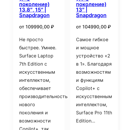
поколение)
поколение)
13.8″, 15″ |
13″ |
Snapdragon
Snapdragon
от
109990,00
₽
от
104990,00
₽
Не просто
Самое гибкое
быстрее. Умнее.
и мощное
Surface Laptop
устройство «2
7th Edition с
в 1». Благодаря
искусственным
возможностям
интеллектом,
и функциям
обеспечивает
Copilot+ с
производительность
искусственным
нового
интеллектом,
поколения и
Surface Pro 11th
возможности
Edition…
Copilot+, так