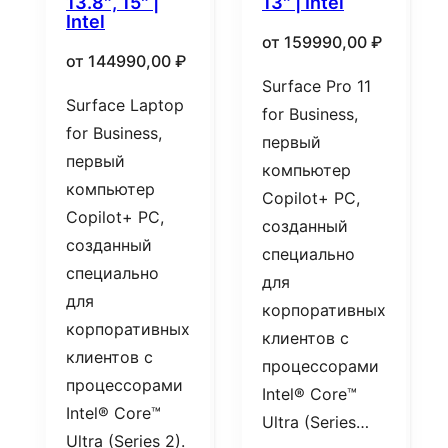
13.8″, 15″ |
13″ | Intel
Intel
от
159990,00
₽
от
144990,00
₽
Surface Pro 11
Surface Laptop
for Business,
for Business,
первый
первый
компьютер
компьютер
Copilot+ PC,
Copilot+ PC,
созданный
созданный
специально
специально
для
для
корпоративных
корпоративных
клиентов с
клиентов с
процессорами
процессорами
Intel® Core™
Intel® Core™
Ultra (Series…
Ultra (Series 2).