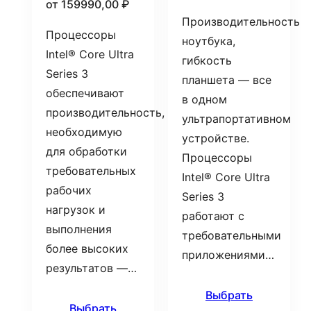
от
159990,00
₽
Производительность
Процессоры
ноутбука,
Intel® Core Ultra
гибкость
Series 3
планшета — все
обеспечивают
в одном
производительность,
ультрапортативном
необходимую
устройстве.
для обработки
Процессоры
требовательных
Intel® Core Ultra
рабочих
Series 3
нагрузок и
работают с
выполнения
требовательными
более высоких
приложениями…
результатов —…
Выбрать
Выбрать