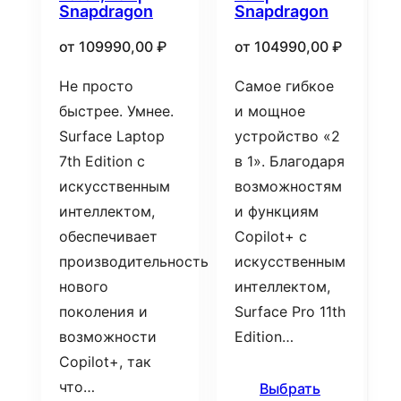
Snapdragon
Snapdragon
от
109990,00
₽
от
104990,00
₽
Не просто
Самое гибкое
быстрее. Умнее.
и мощное
Surface Laptop
устройство «2
7th Edition с
в 1». Благодаря
искусственным
возможностям
интеллектом,
и функциям
обеспечивает
Copilot+ с
производительность
искусственным
нового
интеллектом,
поколения и
Surface Pro 11th
возможности
Edition…
Copilot+, так
что…
Выбрать