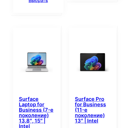
Выбрать
Surface
Surface Pro
Laptop for
for Business
Business (7-е
(11-е
поколение)
поколение)
13.8″, 15″ |
13″ | Intel
Intel