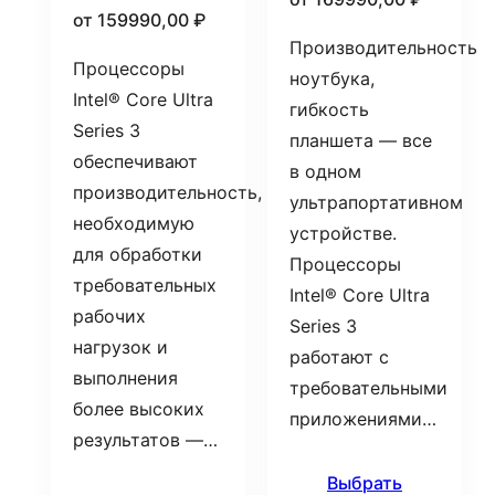
от
159990,00
₽
Производительность
Процессоры
ноутбука,
Intel® Core Ultra
гибкость
Series 3
планшета — все
обеспечивают
в одном
производительность,
ультрапортативном
необходимую
устройстве.
для обработки
Процессоры
требовательных
Intel® Core Ultra
рабочих
Series 3
нагрузок и
работают с
выполнения
требовательными
более высоких
приложениями…
результатов —…
Выбрать