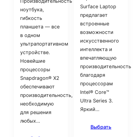
Производительность
Surface Laptop
ноутбука,
предлагает
гибкость
встроенные
планшета — все
возможности
в одном
искусственного
ультрапортативном
интеллекта и
устройстве.
впечатляющую
Новейшие
производительность
процессоры
благодаря
Snapdragon® X2
процессорам
обеспечивают
Intel® Core™
производительность,
Ultra Series 3.
необходимую
Яркий…
для решения
любых…
Выбрать