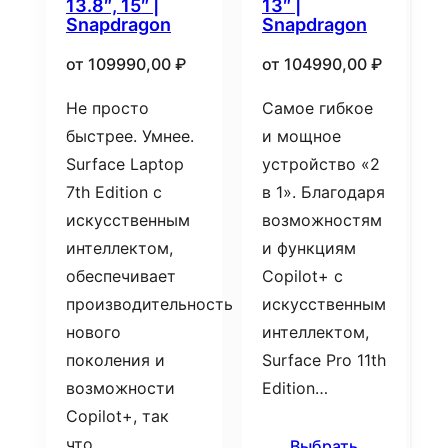
13.8″, 15″ |
13″ |
Snapdragon
Snapdragon
от
109990,00
₽
от
104990,00
₽
Не просто
Самое гибкое
быстрее. Умнее.
и мощное
Surface Laptop
устройство «2
7th Edition с
в 1». Благодаря
искусственным
возможностям
интеллектом,
и функциям
обеспечивает
Copilot+ с
производительность
искусственным
нового
интеллектом,
поколения и
Surface Pro 11th
возможности
Edition…
Copilot+, так
что…
Выбрать