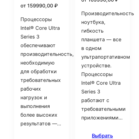
от
159990,00
₽
Производительность
Процессоры
ноутбука,
Intel® Core Ultra
гибкость
Series 3
планшета — все
обеспечивают
в одном
производительность,
ультрапортативном
необходимую
устройстве.
для обработки
Процессоры
требовательных
Intel® Core Ultra
рабочих
Series 3
нагрузок и
работают с
выполнения
требовательными
более высоких
приложениями…
результатов —…
Выбрать