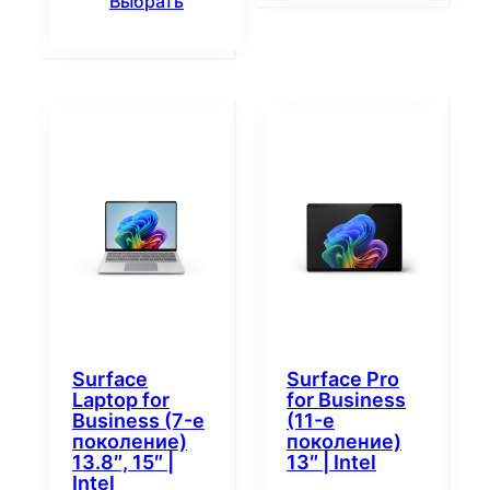
Выбрать
Surface
Surface Pro
Laptop for
for Business
Business (7-е
(11-е
поколение)
поколение)
13.8″, 15″ |
13″ | Intel
Intel