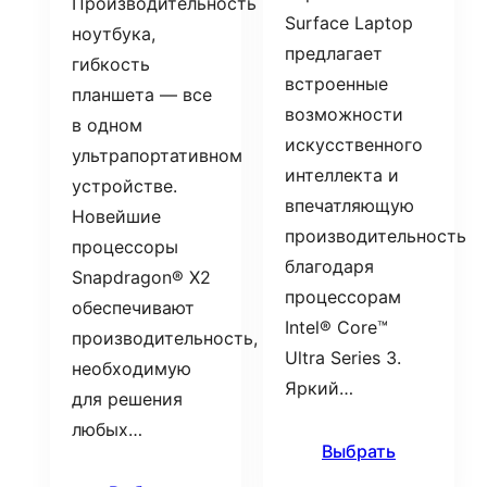
Производительность
Surface Laptop
ноутбука,
предлагает
гибкость
встроенные
планшета — все
возможности
в одном
искусственного
ультрапортативном
интеллекта и
устройстве.
впечатляющую
Новейшие
производительность
процессоры
благодаря
Snapdragon® X2
процессорам
обеспечивают
Intel® Core™
производительность,
Ultra Series 3.
необходимую
Яркий…
для решения
любых…
Выбрать