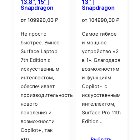
13.8″, 15″ |
13″ |
Snapdragon
Snapdragon
от
109990,00
₽
от
104990,00
₽
Не просто
Самое гибкое
быстрее. Умнее.
и мощное
Surface Laptop
устройство «2
7th Edition с
в 1». Благодаря
искусственным
возможностям
интеллектом,
и функциям
обеспечивает
Copilot+ с
производительность
искусственным
нового
интеллектом,
поколения и
Surface Pro 11th
возможности
Edition…
Copilot+, так
что…
Выбрать