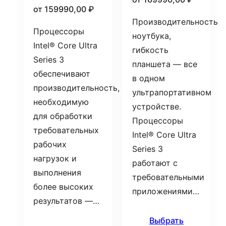
от
159990,00
₽
Производительность
Процессоры
ноутбука,
Intel® Core Ultra
гибкость
Series 3
планшета — все
обеспечивают
в одном
производительность,
ультрапортативном
необходимую
устройстве.
для обработки
Процессоры
требовательных
Intel® Core Ultra
рабочих
Series 3
нагрузок и
работают с
выполнения
требовательными
более высоких
приложениями…
результатов —…
Выбрать