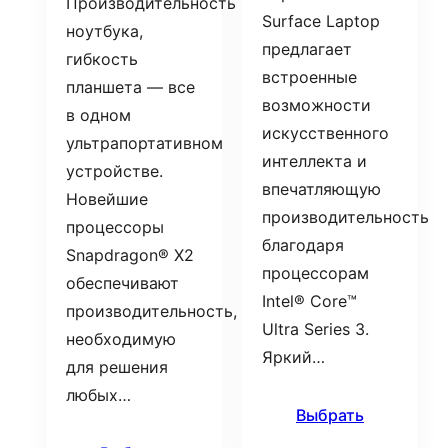
Производительность
Surface Laptop
ноутбука,
предлагает
гибкость
встроенные
планшета — все
возможности
в одном
искусственного
ультрапортативном
интеллекта и
устройстве.
впечатляющую
Новейшие
производительность
процессоры
благодаря
Snapdragon® X2
процессорам
обеспечивают
Intel® Core™
производительность,
Ultra Series 3.
необходимую
Яркий…
для решения
любых…
Выбрать