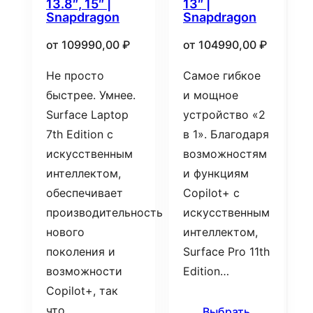
13.8″, 15″ |
13″ |
Snapdragon
Snapdragon
от
109990,00
₽
от
104990,00
₽
Не просто
Самое гибкое
быстрее. Умнее.
и мощное
Surface Laptop
устройство «2
7th Edition с
в 1». Благодаря
искусственным
возможностям
интеллектом,
и функциям
обеспечивает
Copilot+ с
производительность
искусственным
нового
интеллектом,
поколения и
Surface Pro 11th
возможности
Edition…
Copilot+, так
что…
Выбрать