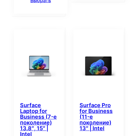
Выбрать
Surface
Surface Pro
Laptop for
for Business
Business (7-е
(11-е
поколение)
поколение)
13.8″, 15″ |
13″ | Intel
Intel