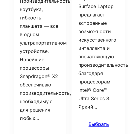
Производительность
Surface Laptop
ноутбука,
предлагает
гибкость
встроенные
планшета — все
возможности
в одном
искусственного
ультрапортативном
интеллекта и
устройстве.
впечатляющую
Новейшие
производительность
процессоры
благодаря
Snapdragon® X2
процессорам
обеспечивают
Intel® Core™
производительность,
Ultra Series 3.
необходимую
Яркий…
для решения
любых…
Выбрать