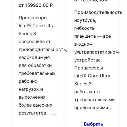
от
159990,00
₽
Производительность
Процессоры
ноутбука,
Intel® Core Ultra
гибкость
Series 3
планшета — все
обеспечивают
в одном
производительность,
ультрапортативном
необходимую
устройстве.
для обработки
Процессоры
требовательных
Intel® Core Ultra
рабочих
Series 3
нагрузок и
работают с
выполнения
требовательными
более высоких
приложениями…
результатов —…
Выбрать