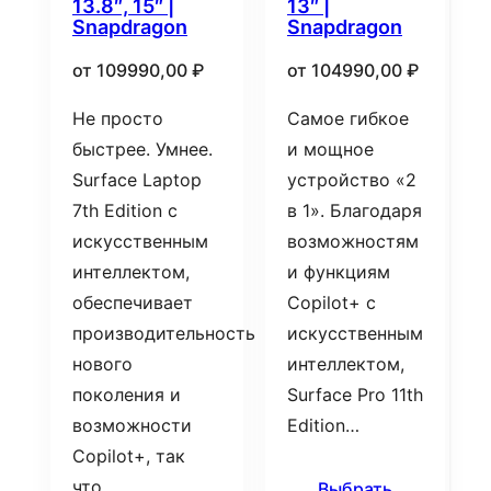
13.8″, 15″ |
13″ |
Snapdragon
Snapdragon
от
109990,00
₽
от
104990,00
₽
Не просто
Самое гибкое
быстрее. Умнее.
и мощное
Surface Laptop
устройство «2
7th Edition с
в 1». Благодаря
искусственным
возможностям
интеллектом,
и функциям
обеспечивает
Copilot+ с
производительность
искусственным
нового
интеллектом,
поколения и
Surface Pro 11th
возможности
Edition…
Copilot+, так
что…
Выбрать