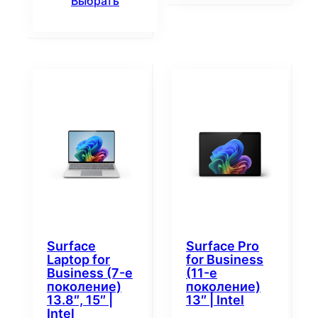
Выбрать
Surface
Surface Pro
Laptop for
for Business
Business (7-е
(11-е
поколение)
поколение)
13.8″, 15″ |
13″ | Intel
Intel