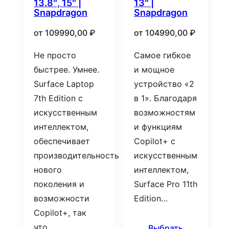
13.8″, 15″ |
13″ |
Snapdragon
Snapdragon
от
109990,00
₽
от
104990,00
₽
Не просто
Самое гибкое
быстрее. Умнее.
и мощное
Surface Laptop
устройство «2
7th Edition с
в 1». Благодаря
искусственным
возможностям
интеллектом,
и функциям
обеспечивает
Copilot+ с
производительность
искусственным
нового
интеллектом,
поколения и
Surface Pro 11th
возможности
Edition…
Copilot+, так
что…
Выбрать