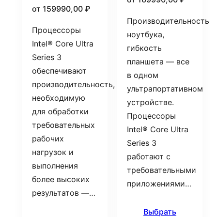
от
159990,00
₽
Производительность
Процессоры
ноутбука,
Intel® Core Ultra
гибкость
Series 3
планшета — все
обеспечивают
в одном
производительность,
ультрапортативном
необходимую
устройстве.
для обработки
Процессоры
требовательных
Intel® Core Ultra
рабочих
Series 3
нагрузок и
работают с
выполнения
требовательными
более высоких
приложениями…
результатов —…
Выбрать