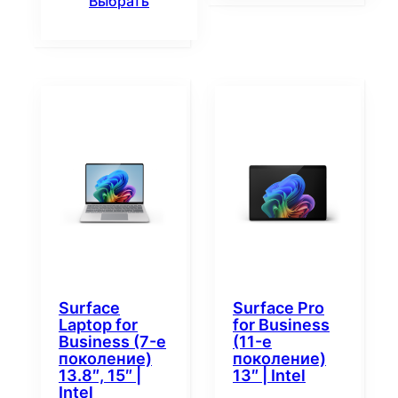
Выбрать
Surface
Surface Pro
Laptop for
for Business
Business (7-е
(11-е
поколение)
поколение)
13.8″, 15″ |
13″ | Intel
Intel