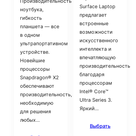
Производительность
Surface Laptop
ноутбука,
предлагает
гибкость
встроенные
планшета — все
возможности
в одном
искусственного
ультрапортативном
интеллекта и
устройстве.
впечатляющую
Новейшие
производительность
процессоры
благодаря
Snapdragon® X2
процессорам
обеспечивают
Intel® Core™
производительность,
Ultra Series 3.
необходимую
Яркий…
для решения
любых…
Выбрать