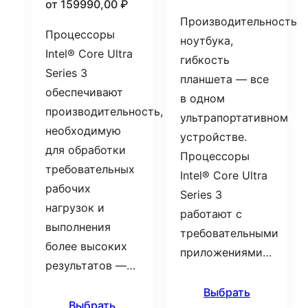
от
159990,00
₽
Производительность
Процессоры
ноутбука,
Intel® Core Ultra
гибкость
Series 3
планшета — все
обеспечивают
в одном
производительность,
ультрапортативном
необходимую
устройстве.
для обработки
Процессоры
требовательных
Intel® Core Ultra
рабочих
Series 3
нагрузок и
работают с
выполнения
требовательными
более высоких
приложениями…
результатов —…
Выбрать
Выбрать