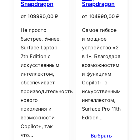
Snapdragon
Snapdragon
от
109990,00
₽
от
104990,00
₽
Не просто
Самое гибкое
быстрее. Умнее.
и мощное
Surface Laptop
устройство «2
7th Edition с
в 1». Благодаря
искусственным
возможностям
интеллектом,
и функциям
обеспечивает
Copilot+ с
производительность
искусственным
нового
интеллектом,
поколения и
Surface Pro 11th
возможности
Edition…
Copilot+, так
что…
Выбрать