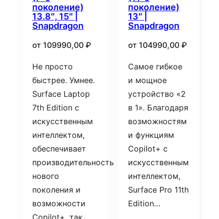
поколение)
поколение)
13.8″, 15″ |
13″ |
Snapdragon
Snapdragon
от
109990,00
₽
от
104990,00
₽
Не просто
Самое гибкое
быстрее. Умнее.
и мощное
Surface Laptop
устройство «2
7th Edition с
в 1». Благодаря
искусственным
возможностям
интеллектом,
и функциям
обеспечивает
Copilot+ с
производительность
искусственным
нового
интеллектом,
поколения и
Surface Pro 11th
возможности
Edition…
Copilot+, так