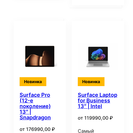
Новинка
Новинка
Surface Pro
Surface Laptop
(12-е
for Business
поколение)
13″ | Intel
13″ |
Snapdragon
от
119990,00
₽
от
176990,00
₽
Самый