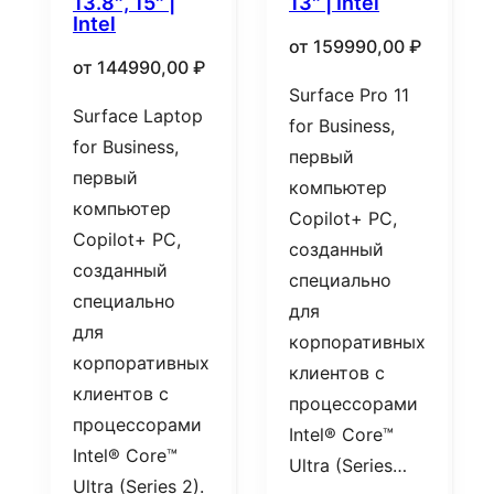
13.8″, 15″ |
13″ | Intel
Intel
от
159990,00
₽
от
144990,00
₽
Surface Pro 11
Surface Laptop
for Business,
for Business,
первый
первый
компьютер
компьютер
Copilot+ PC,
Copilot+ PC,
созданный
созданный
специально
специально
для
для
корпоративных
корпоративных
клиентов с
клиентов с
процессорами
процессорами
Intel® Core™
Intel® Core™
Ultra (Series…
Ultra (Series 2).