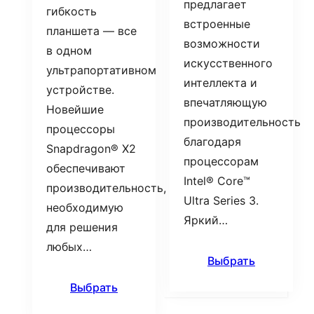
предлагает
гибкость
встроенные
планшета — все
возможности
в одном
искусственного
ультрапортативном
интеллекта и
устройстве.
впечатляющую
Новейшие
производительность
процессоры
благодаря
Snapdragon® X2
процессорам
обеспечивают
Intel® Core™
производительность,
Ultra Series 3.
необходимую
Яркий…
для решения
любых…
Выбрать
Выбрать