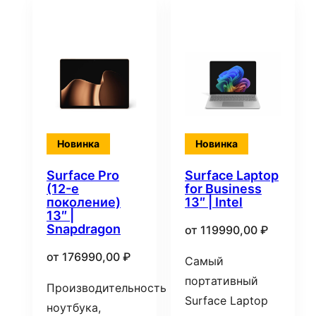
Новинка
Новинка
Surface Pro
Surface Laptop
(12-е
for Business
поколение)
13″ | Intel
13″ |
Snapdragon
от
119990,00
₽
от
176990,00
₽
Самый
портативный
Производительность
Surface Laptop
ноутбука,