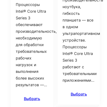
Производительность
Процессоры
ноутбука,
Intel® Core Ultra
гибкость
Series 3
планшета — все
обеспечивают
в одном
производительность,
ультрапортативном
необходимую
устройстве.
для обработки
Процессоры
требовательных
Intel® Core Ultra
рабочих
Series 3
нагрузок и
работают с
выполнения
требовательными
более высоких
приложениями…
результатов —…
Выбрать
Выбрать