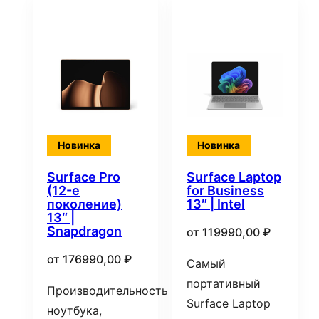
Новинка
Новинка
Surface Pro
Surface Laptop
(12-е
for Business
поколение)
13″ | Intel
13″ |
Snapdragon
от
119990,00
₽
от
176990,00
₽
Самый
портативный
Производительность
Surface Laptop
ноутбука,