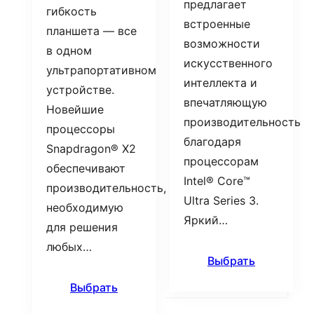
предлагает
гибкость
встроенные
планшета — все
возможности
в одном
искусственного
ультрапортативном
интеллекта и
устройстве.
впечатляющую
Новейшие
производительность
процессоры
благодаря
Snapdragon® X2
процессорам
обеспечивают
Intel® Core™
производительность,
Ultra Series 3.
необходимую
Яркий…
для решения
любых…
Выбрать
Выбрать