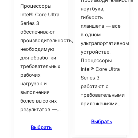
Производительность
Процессоры
ноутбука,
Intel® Core Ultra
гибкость
Series 3
планшета — все
обеспечивают
в одном
производительность,
ультрапортативном
необходимую
устройстве.
для обработки
Процессоры
требовательных
Intel® Core Ultra
рабочих
Series 3
нагрузок и
работают с
выполнения
требовательными
более высоких
приложениями…
результатов —…
Выбрать
Выбрать