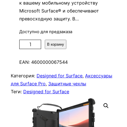
к вашему мобильному устройству
Microsoft Surface® и обеспечивают
превосходную защиту. В…
Доступно для предзаказа
К
В корзину
о
л
EAN:
4600000067544
и
ч
Категория:
Designed for Surface
, 
Аксессуары
е
для Surface Pro
, 
Защитные чехлы
с
Теги:
Designed for Surface
т
в
о
т