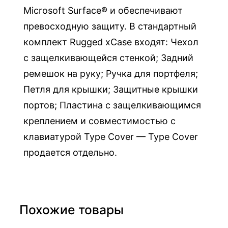
n
Microsoft Surface® и обеспечивают
d
превосходную защиту. В стандартный
a
комплект Rugged xCase входят: Чехол
r
с защелкивающейся стенкой; Задний
d
ремешок на руку; Ручка для портфеля;
x
Петля для крышки; Защитные крышки
C
портов; Пластина с защелкивающимся
a
s
креплением и совместимостью с
e
клавиатурой Type Cover — Type Cover
д
продается отдельно.
л
я
S
u
Похожие товары
r