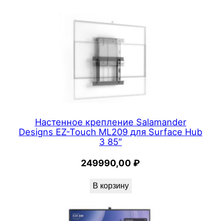
f
a
c
e
P
r
o
8
Настенное крепление Salamander
Designs EZ-Touch ML209 для Surface Hub
3 85″
249990,00
₽
В корзину