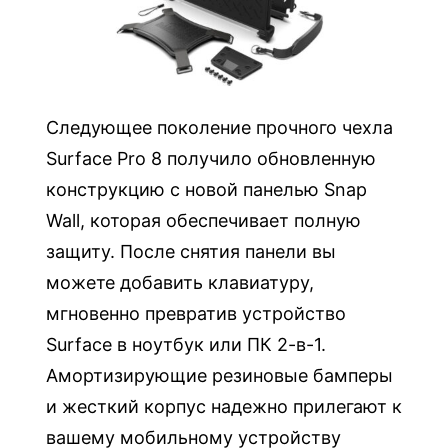
л
M
o
b
i
Следующее поколение прочного чехла
l
Surface Pro 8 получило обновленную
e
конструкцию с новой панелью Snap
D
Wall, которая обеспечивает полную
e
защиту. После снятия панели вы
m
можете добавить клавиатуру,
a
мгновенно превратив устройство
n
Surface в ноутбук или ПК 2-в-1.
d
Амортизирующие резиновые бамперы
S
t
и жесткий корпус надежно прилегают к
a
вашему мобильному устройству