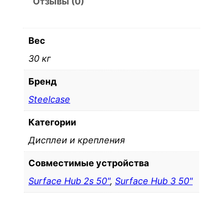
л
Отзывы (0)
ь
н
Вес
ы
й
30 кг
с
Бренд
т
е
Steelcase
н
Категории
д
Дисплеи и крепления
S
t
Совместимые устройства
e
Surface Hub 2s 50"
,
Surface Hub 3 50"
e
l
c