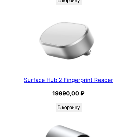
e
В корзину
H
u
b
2
S
5
0
"
Surface Hub 2 Fingerprint Reader
19990,00
₽
В корзину