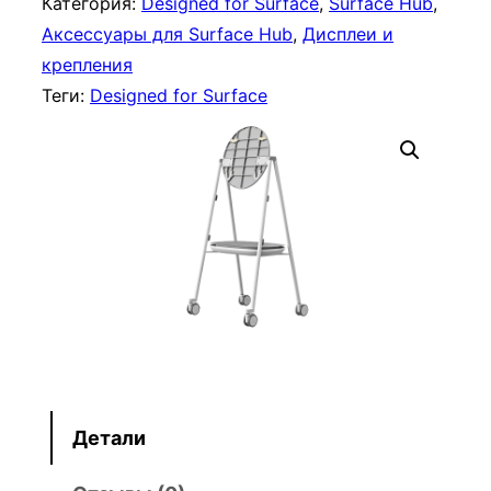
ч
Категория:
Designed for Surface
, 
Surface Hub
, 
е
Аксессуары для Surface Hub
, 
Дисплеи и
с
крепления
т
Теги:
Designed for Surface
в
о
т
о
в
а
р
а
М
о
б
Детали
и