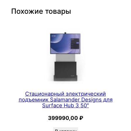
a
s
Похожие товары
e
R
o
a
m
д
л
я
S
u
Стационарный электрический
r
подъемник Salamander Designs для
Surface Hub 3 50″
f
a
399990,00
₽
c