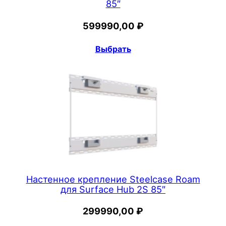
85″
e
r
599990,00
₽
Выбрать
Настенное крепление Steelcase Roam
для Surface Hub 2S 85″
299990,00
₽