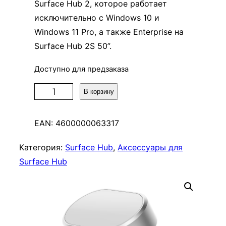
Surface Hub 2, которое работает
исключительно с Windows 10 и
Windows 11 Pro, а также Enterprise на
Surface Hub 2S 50”.
Доступно для предзаказа
К
В корзину
о
л
EAN:
4600000063317
и
ч
Категория:
Surface Hub
, 
Аксессуары для
е
Surface Hub
с
т
в
о