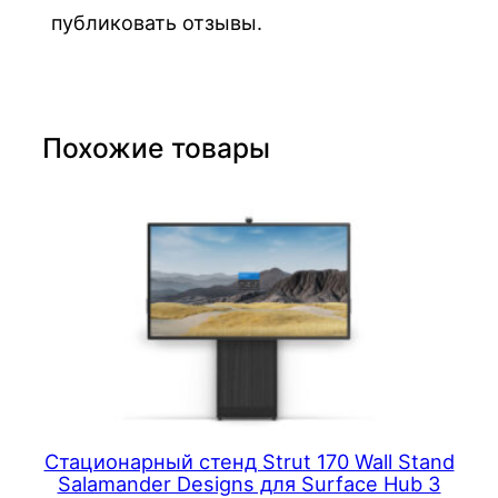
2
публиковать отзывы.
F
i
n
g
Похожие товары
e
r
p
r
i
n
t
R
e
a
Стационарный стенд Strut 170 Wall Stand
d
Salamander Designs для Surface Hub 3