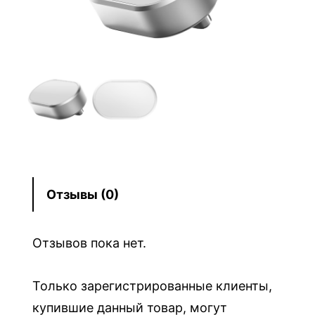
т
о
в
а
р
а
S
u
r
f
Отзывы (0)
a
c
Отзывов пока нет.
e
H
u
Только зарегистрированные клиенты,
b
купившие данный товар, могут