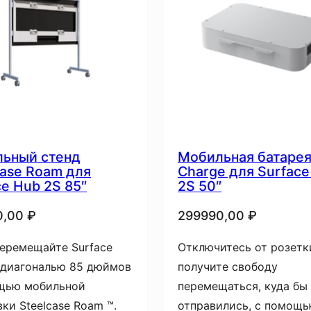
ьный стенд
Мобильная батаре
case Roam для
Charge для Surface
ce Hub 2S 85″
2S 50″
0,00
₽
299990,00
₽
перемещайте Surface
Отключитесь от розетк
 диагональю 85 дюймов
получите свободу
щью мобильной
перемещаться, куда бы
ки Steelcase Roam ™.
отправились, с помощ