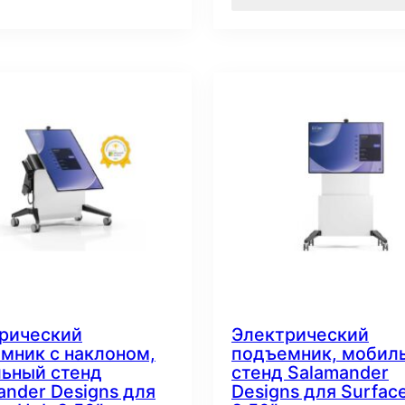
рический
Электрический
мник с наклоном,
подъемник, мобил
ьный стенд
стенд Salamander
ander Designs для
Designs для Surfac