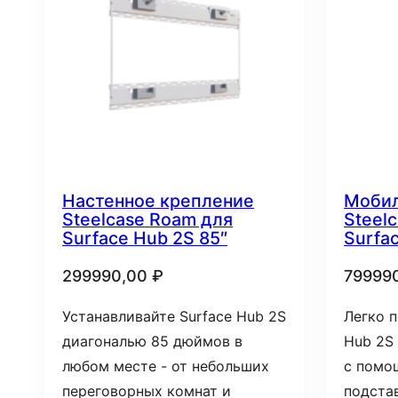
Настенное крепление
Мобил
Steelcase Roam для
Steel
Surface Hub 2S 85″
Surfa
299990,00
₽
79999
Устанавливайте Surface Hub 2S
Легко 
диагональю 85 дюймов в
Hub 2S
любом месте - от небольших
с помо
переговорных комнат и
подстав