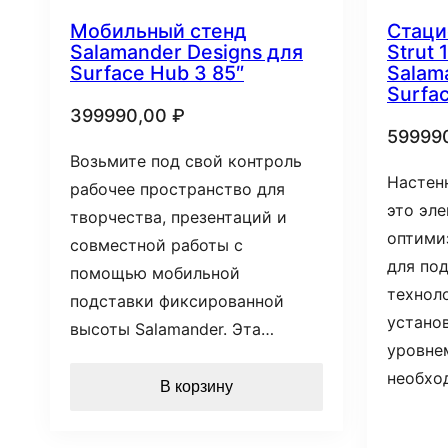
Мобильный стенд
Стаци
Salamander Designs для
Strut 
Surface Hub 3 85″
Salam
Surfa
399990,00
₽
59999
Возьмите под свой контроль
Настенн
рабочее пространство для
это эле
творчества, презентаций и
оптими
совместной работы с
для под
помощью мобильной
технол
подставки фиксированной
устано
высоты Salamander. Эта…
уровне
необхо
В корзину