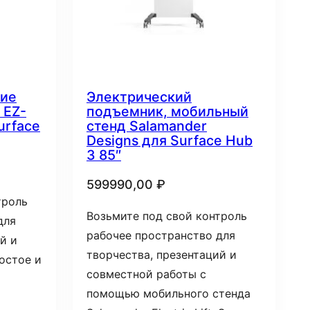
ние
Электрический
 EZ-
подъемник, мобильный
urface
стенд Salamander
Designs для Surface Hub
3 85″
599990,00
₽
троль
Возьмите под свой контроль
для
рабочее пространство для
й и
творчества, презентаций и
остое и
совместной работы с
помощью мобильного стенда