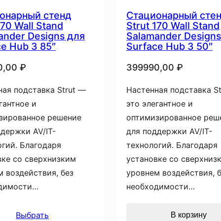
онарный стенд
Стационарный сте
170 Wall Stand
Strut 170 Wall Stand
ander Designs для
Salamander Designs
ce Hub 3 85″
Surface Hub 3 50″
0,00
₽
399990,00
₽
ая подставка Strut —
Настенная подставка St
гантное и
это элегантное и
зированное решение
оптимизированное реш
держки AV/IT-
для поддержки AV/IT-
огий. Благодаря
технологий. Благодаря
вке со сверхнизким
установке со сверхниз
м воздействия, без
уровнем воздействия, 
димости…
необходимости…
Выбрать
В корзину