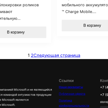
блокировки роликов
мобильного аккумулят
чивают
™ Charge Mobile.…
ительную…
В корзину
В корзину
1
2
Следующая страница
Ссылки
Кон
Наши реквизиты
+7 (
омпанией Microsoft и не являющийся
Публичная оферта
+7 (
ся командой энтузиастов продукции
е Microsoft является
Политика
store
Microsoft.
конфиденциальности