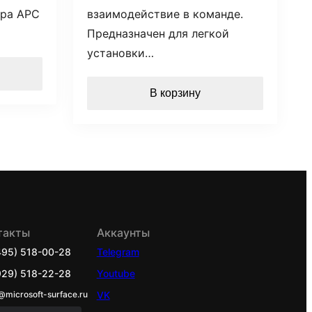
ора APC
взаимодействие в команде.
Предназначен для легкой
установки…
В корзину
такты
Аккаунты
495) 518-00-28
Telegram
929) 518-22-28
Youtube
@microsoft-surface.ru
VK