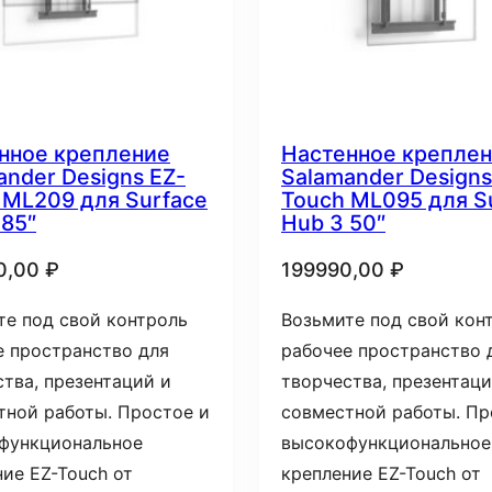
нное крепление
Настенное крепле
ander Designs EZ-
Salamander Designs
 ML209 для Surface
Touch ML095 для S
 85″
Hub 3 50″
0,00
₽
199990,00
₽
те под свой контроль
Возьмите под свой кон
е пространство для
рабочее пространство 
тва, презентаций и
творчества, презентаци
тной работы. Простое и
совместной работы. Пр
функциональное
высокофункциональное
ие EZ-Touch от
крепление EZ-Touch от