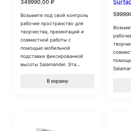
Surfa
349990,00
₽
59999
Возьмите под свой контроль
рабочее пространство для
Возьми
творчества, презентаций и
рабоче
совместной работы с
творчес
помощью мобильной
совмес
подставки фиксированной
помощь
высоты Salamander. Эта…
Salaman
В корзину