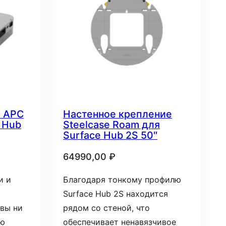
я APC
Настенное крепление
 Hub
Steelcase Roam для
Surface Hub 2S 50″
64990,00
₽
и и
Благодаря тонкому профилю
Surface Hub 2S находится
 вы ни
рядом со стеной, что
ью
обеспечивает ненавязчивое