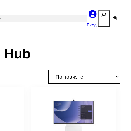
Поиск
а
Вход
e Hub