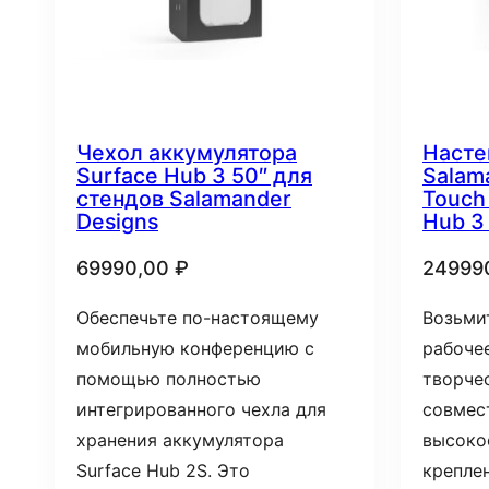
Чехол аккумулятора
Насте
Surface Hub 3 50″ для
Salam
стендов Salamander
Touch
Designs
Hub 3
69990,00
₽
24999
Обеспечьте по-настоящему
Возьми
мобильную конференцию с
рабоче
помощью полностью
творчес
интегрированного чехла для
совмес
хранения аккумулятора
высоко
Surface Hub 2S. Это
креплен