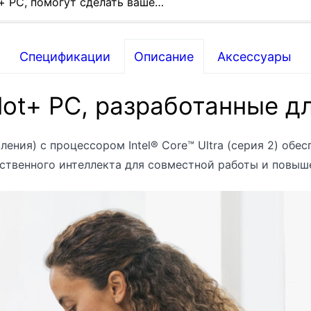
t+ PC, помогут сделать ваше…
Спецификации
Описание
Аксессуары
ot+ PC, разработанные д
Intel® Core™ Ultra 5 236
Intel® Core™ Ultra 5 238
коления) с процессором Intel® Core™ Ultra (серия 2) о
Intel® Core™ Ultra 7 266
ственного интеллекта для совместной работы и повыш
Intel® Core™ Ultra 7 268
Intel® AI Boost с 40 TO
Intel® Core™ Ultra 5 236
Intel® Core™ Ultra 5 238