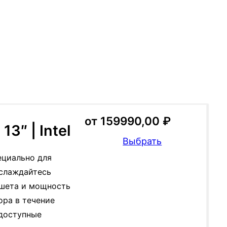
от
159990,00
₽
13″ | Intel
Выбрать
пециально для
Наслаждайтесь
ншета и мощность
ора в течение
 доступные