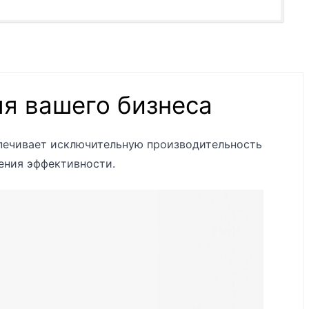
ля вашего бизнеса
V
V
беспечивает исключительную производительность
V
ения эффективности.
V
PS
V
V