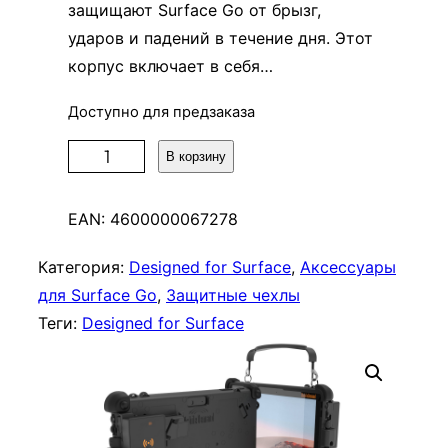
защищают Surface Go от брызг,
ударов и падений в течение дня. Этот
корпус включает в себя…
Доступно для предзаказа
К
В корзину
о
л
EAN:
4600000067278
и
ч
Категория:
Designed for Surface
, 
Аксессуары
е
для Surface Go
, 
Защитные чехлы
с
Теги:
Designed for Surface
т
в
о
т