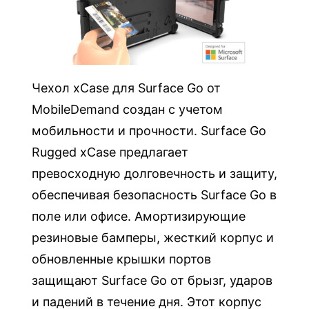
л
M
o
b
i
Чехол xCase для Surface Go от
l
MobileDemand создан с учетом
e
мобильности и прочности. Surface Go
D
Rugged xCase предлагает
e
превосходную долговечность и защиту,
m
обеспечивая безопасность Surface Go в
a
поле или офисе. Амортизирующие
n
резиновые бамперы, жесткий корпус и
d
обновленные крышки портов
x
C
защищают Surface Go от брызг, ударов
a
и падений в течение дня. Этот корпус