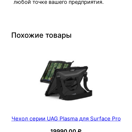
любой точке вашего предприятия.
л
я
S
u
Похожие товары
r
f
a
c
e
G
o
Чехол серии UAG Plasma для Surface Pro
19990,00
₽