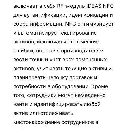
s
включает в себя RF-модуль IDEAS NFC
e
для аутентификации, идентификации и
с
сбора информации. NFC оптимизирует
о
и автоматизирует сканирование
с
активов, исключая человеческие
к
ошибки, позволяя производителям
а
вести точный учет всех помеченных
н
е
активов, учитывать текущие активы и
р
планировать цепочку поставок и
о
потребности в оборудовании. Кроме
м
того, сотрудники могут немедленно
N
найти и идентифицировать любой
F
актив или отслеживать
C
местонахождение сотрудников в
д