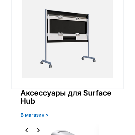
Аксессуары для Surface
Hub
Размеры
транспортн
1670 x 775 x
В магазин >
ой упаковки
1143 мм
(на палете)