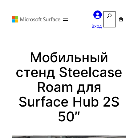
Перейти
Поиск
к
содержимому
Вход
Мобильный
стенд Steelcase
Roam для
Surface Hub 2S
50″