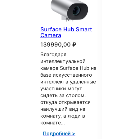
Вес
транспортн
155 Кг
ой упаковки
Surface Hub Smart
Мобильный 
(на палете)
Camera
Steelcase R
Surface Hub
139990,00
₽
Размеры
1661,6 x 773
439990,00
Благодаря
устройства
x 673,6 мм
Сотрудничест
интеллектуальной
знает границ 
камере Surface Hub на
Вес
мобильным с
базе искусственного
28,21 Кг
устройства
Steelcase Roa
интеллекта удаленные
даст вам сво
участники могут
Размеры
1670 x 774,7
перемещать 
сидеть за столом,
Surface Hub 2
откуда открывается
упаковки
x 254 мм
конференц-за
наилучший вид на
туда, куда…
комнату, а люди в
Вес
31,15 Кг
комнате…
упаковки
Подробней 
Подробней >
Arctic