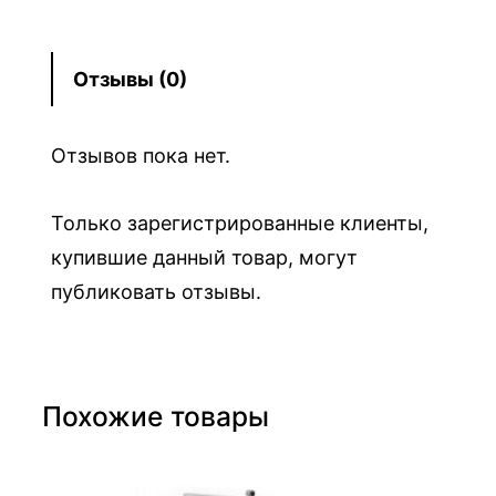
р
а
S
Отзывы (0)
u
r
Отзывов пока нет.
f
a
Только зарегистрированные клиенты,
c
купившие данный товар, могут
e
H
публиковать отзывы.
u
b
3
Похожие товары
P
a
c