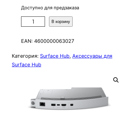
Доступно для предзаказа
К
В корзину
о
л
EAN:
4600000063027
и
ч
Категория:
Surface Hub
, 
Аксессуары для
е
Surface Hub
с
т
в
о
т
о
в
а