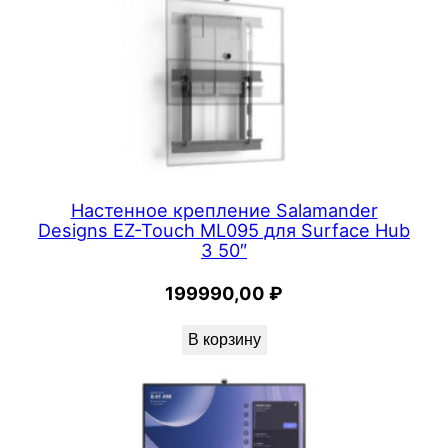
k
f
o
r
B
u
s
i
Настенное крепление Salamander
Designs EZ-Touch ML095 для Surface Hub
n
3 50″
e
s
199990,00
₽
s
В корзину