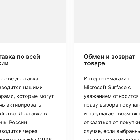
авка по всей
Обмен и возврат
сии
товара
оскве доставка
Интернет-магазин
зводится нашими
Microsoft Surface с
ерами, которые могут
уважением относится
чь активировать
праву выбора покупат
ойство. Доставка в
и предлагает возмож
оны России
отказаться от покупки
зводится через
случае, если выбранн
ерскую службу СДЭК.
товар вам не подойдё