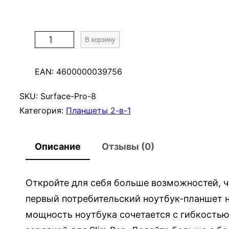
К
В корзину
о
л
EAN:
4600000039756
и
ч
SKU:
Surface-Pro-8
е
Категория:
Планшеты 2-в-1
с
т
Описание
Отзывы (0)
в
о
т
Откройте для себя больше возможностей, чем
о
первый потребительский ноутбук-планшет н
в
мощность ноутбука сочетается с гибкостью
а