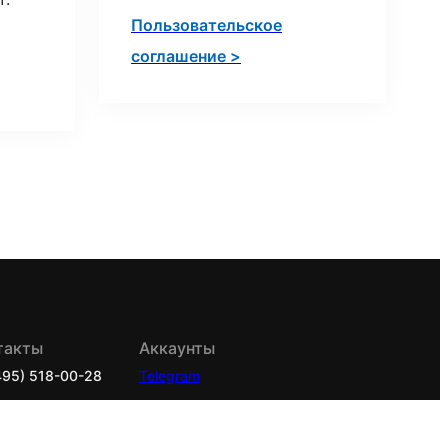
Пользовательское
соглашение >
такты
Аккаунты
495) 518-00-28
Telegram
929) 518-22-28
Youtube
@microsoft-surface.ru
VK