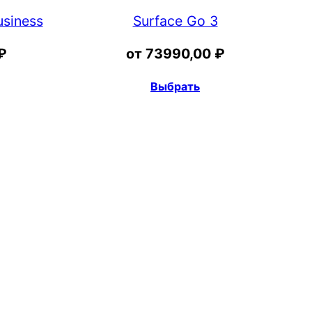
usiness
Surface Go 3
₽
от
73990,00
₽
Выбрать