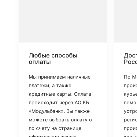
Любые способы
Дост
оплаты
Рос
Мы принимаем наличные
По М
платежи, а также
прои
кредитные карты. Оплата
курь
происходит через АО КБ
помо
«Модульбанк». Вы также
устр
можете выбрать оплату от
реги
по счету на странице
прои
оформления заказа.
курь