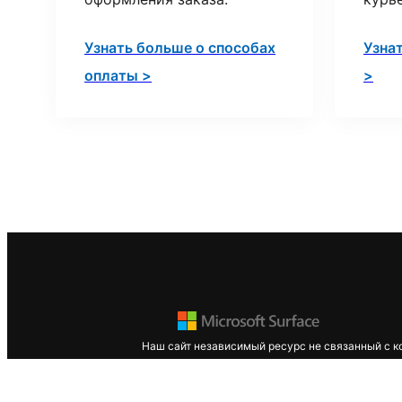
Узнать больше о способах
Узна
оплаты >
>
Наш сайт независимый ресурс не связанный с к
ее представителем. Работа сайта поддерживает
Microsoft Surface. Все права защищены. Названи