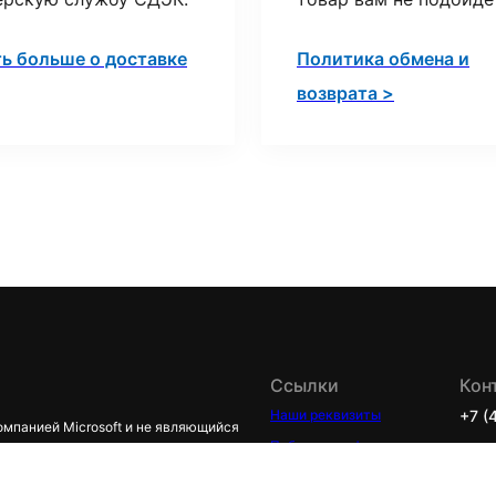
ть больше о доставке
Политика обмена и
возврата >
Ссылки
Кон
Наши реквизиты
+7 (
омпанией Microsoft и не являющийся
Публичная оферта
+7 (
ся командой энтузиастов продукции
е Microsoft является
Политика
store