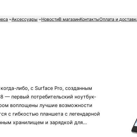
неса
Аксессуары
Новости
В магазин
Контакты
Оплата и доставк
огда-либо, с Surface Pro, созданным
o 8 — первый потребительский ноутбук-
отором воплощены лучшие возможности
тся с гибкостью планшета с легендарной
енным хранилищем и зарядкой для…