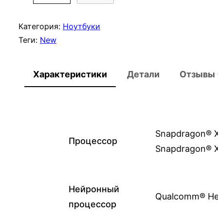
о
л
Категория:
Ноутбуки
и
Теги:
New
ч
е
Характеристики
Детали
Отзывы 
с
т
в
о
т
Snapdragon® X2
Процессор
о
Snapdragon® X2
в
а
р
Нейронный
Qualcomm® He
а
процессор
S