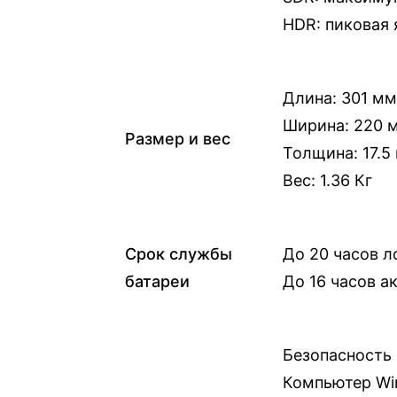
S
HDR: пиковая 
n
a
p
Длина: 301 мм
d
Ширина: 220 
r
Размер и вес
Толщина: 17.5
a
Вес: 1.36 Кг
g
o
n
Срок службы
До 20 часов л
батареи
До 16 часов а
Безопасность 
Компьютер Wi