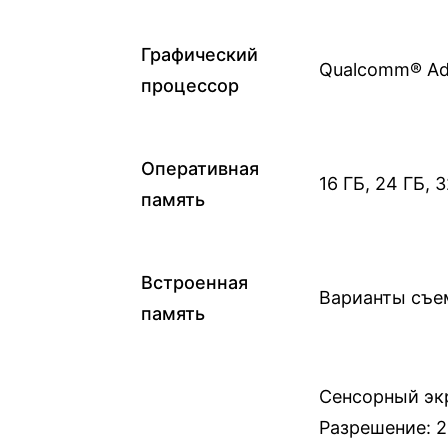
u
r
Графический
Qualcomm® Ad
f
процессор
a
c
e
Оперативная
16 ГБ, 24 ГБ,
L
память
a
p
t
Встроенная
o
Варианты съем
память
p
(
8
Сенсорный экр
-
Разрешение: 23
е