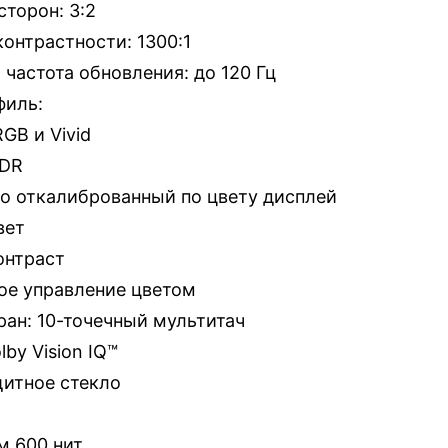
торон: 3:2
онтрастности: 1300:1
частота обновления: до 120 Гц
филь:
GB и Vivid
HDR
о откалиброванный по цвету дисплей
вет
онтраст
ое управление цветом
ан: 10-точечный мультитач
by Vision IQ™
щитное стекло
м 600 нит