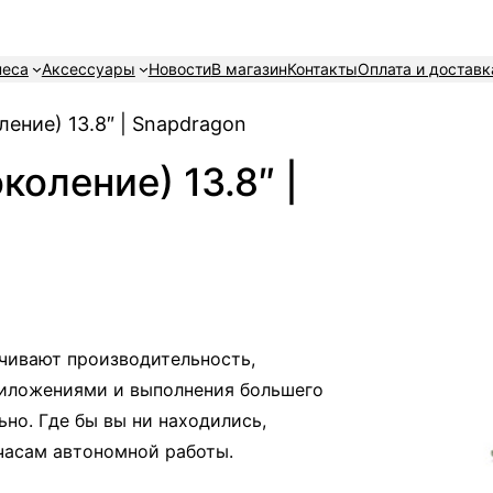
неса
Аксессуары
Новости
В магазин
Контакты
Оплата и доставк
ление) 13.8″ | Snapdragon
коление) 13.8″ |
чивают производительность,
иложениями и выполнения большего
ьно. Где бы вы ни находились,
часам автономной работы.