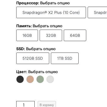
Процессор
:
Выбрать опцию
Snapdragon® X2 Plus (10 Core)
Snapdr
Память
:
Выбрать опцию
16GB
32GB
64GB
SSD
:
Выбрать опцию
512GB SSD
1TB SSD
Цвет
:
Выбрать опцию
К
В корзину