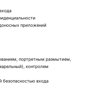
 входа
нфиденциальности
редоносных приложений
ованием, портретным размытием,
варельный), контролем
ой безопасностью входа