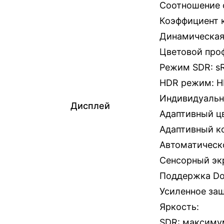
Соотношение с
п
Коэффициент к
о
к
Динамическая 
о
Цветовой про
л
Режим SDR: sR
е
HDR режим: 
н
Индивидуальн
Дисплей
и
Адаптивный ц
е
Адаптивный к
)
Автоматическ
1
Сенсорный экр
3
Поддержка Dol
.
8
Усиленное за
″
Яркость:
|
SDR: максиму