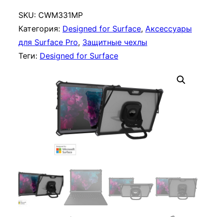
и
ч
SKU:
CWM331MP
е
Категория:
Designed for Surface
, 
Аксессуары
с
для Surface Pro
, 
Защитные чехлы
т
Теги:
Designed for Surface
в
о
т
о
в
а
р
а
Ч
е
х