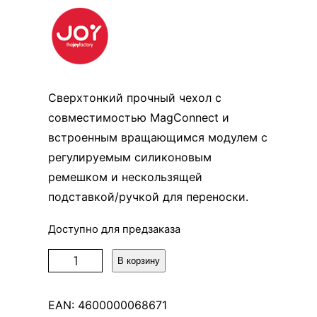
Сверхтонкий прочный чехол с
совместимостью MagConnect и
встроенным вращающимся модулем с
регулируемым силиконовым
ремешком и нескользящей
подставкой/ручкой для переноски.
Доступно для предзаказа
К
В корзину
о
л
EAN:
4600000068671