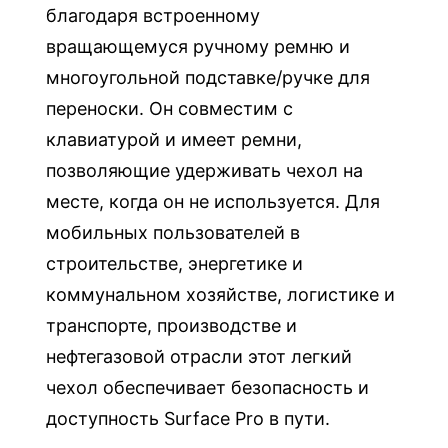
u
благодаря встроенному
r
вращающемуся ручному ремню и
f
многоугольной подставке/ручке для
a
переноски. Он совместим с
c
клавиатурой и имеет ремни,
e
P
позволяющие удерживать чехол на
r
месте, когда он не используется. Для
o
мобильных пользователей в
8
строительстве, энергетике и
коммунальном хозяйстве, логистике и
транспорте, производстве и
нефтегазовой отрасли этот легкий
чехол обеспечивает безопасность и
доступность Surface Pro в пути.