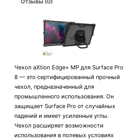
X
Отзывы (0)
t
i
o
n
E
d
g
Чехол aXtion Edge+ MP для Surface Pro
e
8 — это сертифицированный прочный
+
чехол, предназначенный для
M
промышленного использования. Он
P
д
защищает Surface Pro от случайных
л
падений и имеет усиленные углы.
я
Чехол расширяет возможности
S
использования в полевых условиях