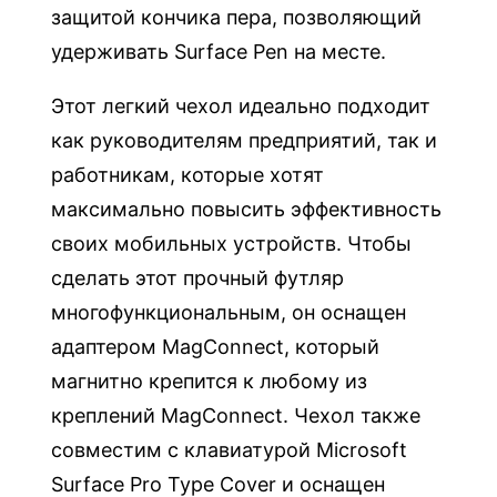
r
защитой кончика пера, позволяющий
f
удерживать Surface Pen на месте.
a
c
Этот легкий чехол идеально подходит
e
как руководителям предприятий, так и
P
работникам, которые хотят
r
максимально повысить эффективность
o
своих мобильных устройств. Чтобы
7
сделать этот прочный футляр
+
многофункциональным, он оснащен
адаптером MagConnect, который
магнитно крепится к любому из
креплений MagConnect. Чехол также
совместим с клавиатурой Microsoft
Surface Pro Type Cover и оснащен