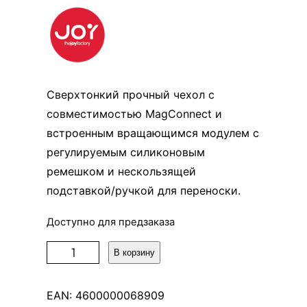
Сверхтонкий прочный чехол с
совместимостью MagConnect и
встроенным вращающимся модулем с
регулируемым силиконовым
ремешком и нескользящей
подставкой/ручкой для переноски.
Доступно для предзаказа
К
В корзину
о
л
EAN:
4600000068909