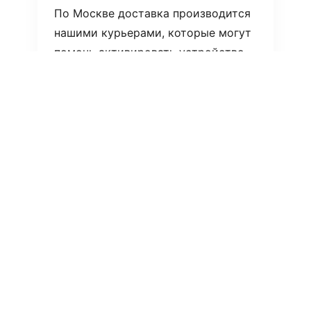
По Москве доставка производится
нашими курьерами, которые могут
помочь активировать устройство.
Доставка в регионы России
производится через курьерскую
службу СДЭК.
Узнать больше о доставке >