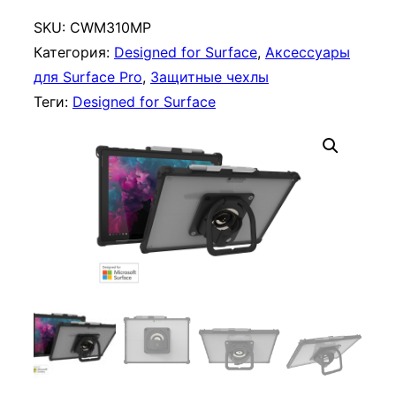
и
ч
SKU:
CWM310MP
е
Категория:
Designed for Surface
, 
Аксессуары
с
для Surface Pro
, 
Защитные чехлы
т
Теги:
Designed for Surface
в
о
т
о
в
а
р
а
Ч
е
х