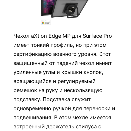
X
t
i
o
n
Чехол aXtion Edge MP для Surface Pro
E
имеет тонкий профиль, но при этом
d
сертификацию военного уровня. Этот
g
защищенный от падений чехол имеет
e
усиленные углы и крышки кнопок,
M
вращающийся и регулируемый
P
ремешок на руку и нескользящую
д
л
подставку. Подставка служит
я
одновременно ручкой для переноски и
S
подвешивания. В этом чехле имеется
u
встроенный держатель стилуса с