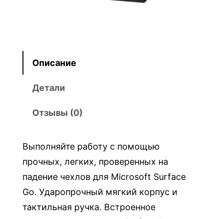
а
р
а
Ч
е
Описание
х
о
Детали
л
Отзывы (0)
с
е
р
Выполняйте работу с помощью
и
прочных, легких, проверенных на
и
падение чехлов для Microsoft Surface
U
Go. Ударопрочный мягкий корпус и
A
тактильная ручка. Встроенное
G