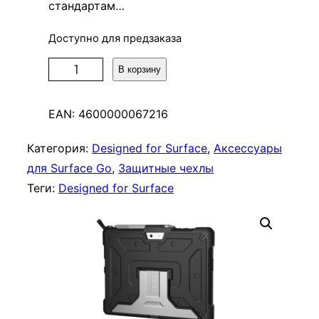
стандартам…
Доступно для предзаказа
К
В корзину
о
л
EAN:
4600000067216
и
ч
Категория:
Designed for Surface
, 
Аксессуары
е
для Surface Go
, 
Защитные чехлы
с
Теги:
Designed for Surface
т
в
о
т
о
в