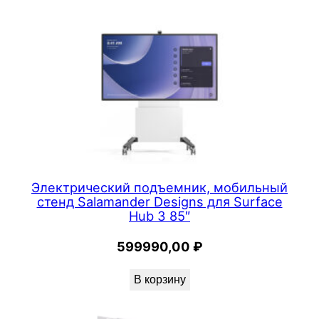
f
a
c
e
G
o
Электрический подъемник, мобильный
стенд Salamander Designs для Surface
Hub 3 85″
599990,00
₽
В корзину