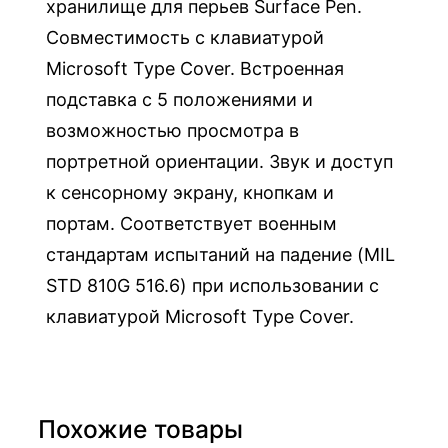
хранилище для перьев Surface Pen.
M
Совместимость с клавиатурой
e
t
Microsoft Type Cover. Встроенная
r
подставка с 5 положениями и
o
возможностью просмотра в
p
портретной ориентации. Звук и доступ
o
к сенсорному экрану, кнопкам и
l
портам. Соответствует военным
i
стандартам испытаний на падение (MIL
s
STD 810G 516.6) при использовании с
д
клавиатурой Microsoft Type Cover.
л
я
S
u
Похожие товары
r