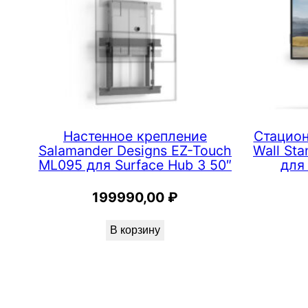
C
K
e
n
s
i
n
Настенное крепление
Стацион
g
Salamander Designs EZ-Touch
Wall St
t
ML095 для Surface Hub 3 50″
для
o
199990,00
₽
n
д
В корзину
л
я
S
u