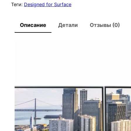
с
Теги:
Designed for Surface
т
в
Описание
Детали
Отзывы (0)
о
т
о
в
а
р
а
А
д
а
п
т
е