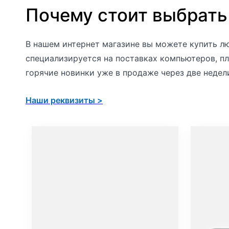
r
Почему стоит выбрать
f
a
В нашем интернет магазине вы можете купить лю
c
специализируется на поставках компьютеров, пл
e
горячие новинки уже в продаже через две недел
P
r
Наши реквизиты >
o