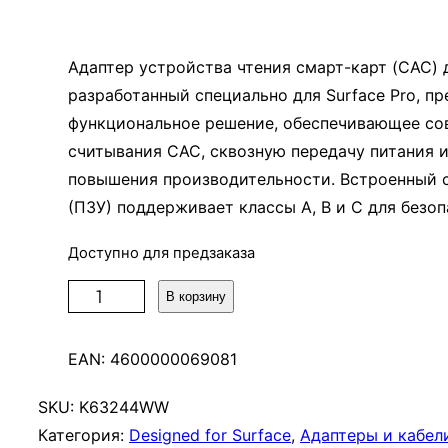
Адаптер устройства чтения смарт-карт (CAC) д
разработанный специально для Surface Pro, пр
функциональное решение, обеспечивающее со
считывания CAC, сквозную передачу питания 
повышения производительности. Встроенный 
(ПЗУ) поддерживает классы A, B и C для безо
Доступно для предзаказа
К
В корзину
о
л
EAN:
4600000069081
и
ч
SKU:
K63244WW
е
Категория:
Designed for Surface
, 
Адаптеры и кабел