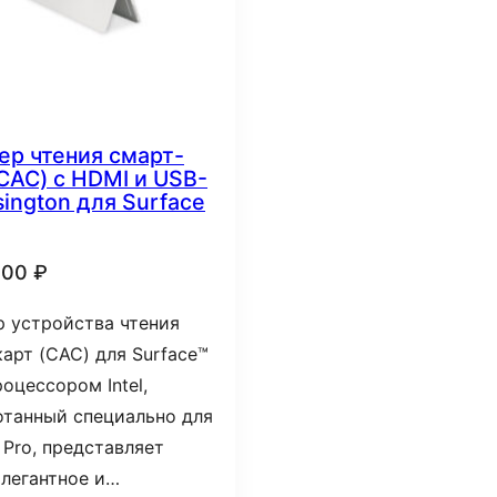
ер чтения смарт-
(CAC) с HDMI и USB-
sington для Surface
,00
₽
р устройства чтения
арт (CAC) для Surface™
роцессором Intel,
отанный специально для
 Pro, представляет
элегантное и…