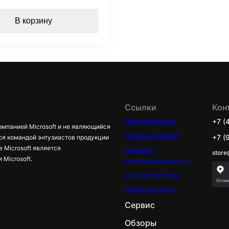
В корзину
Ссылки
Кон
Наши реквизиты
+7 (
омпанией Microsoft и не являющийся
Публичная оферта
+7 (
ся командой энтузиастов продукции
е Microsoft является
Политика
store
Microsoft.
конфиденциальности
Оплата и доставка
Обмен и возврат
Сервис
Обзоры