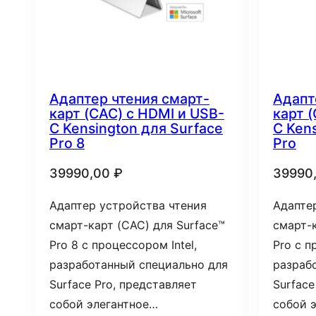
Адаптер чтения смарт-
Адапт
карт (CAC) с HDMI и USB-
карт 
C Kensington для Surface
C Ken
Pro 8
Pro
39990,00
₽
39990
Адаптер устройства чтения
Адапте
смарт-карт (CAC) для Surface™
смарт-к
Pro 8 с процессором Intel,
Pro с п
разработанный специально для
разраб
Surface Pro, представляет
Surface
собой элегантное…
собой 