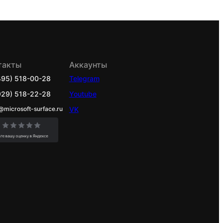
такты
Аккаунты
495) 518-00-28
Telegram
929) 518-22-28
Youtube
@microsoft-surface.ru
VK